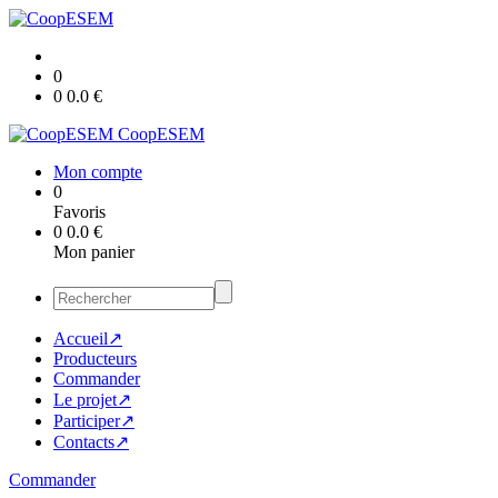
0
0
0.0
€
CoopESEM
Mon compte
0
Favoris
0
0.0
€
Mon panier
Accueil↗
Producteurs
Commander
Le projet↗
Participer↗
Contacts↗
Commander