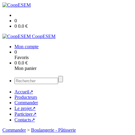
0
0
0.0
€
CoopESEM
Mon compte
0
Favoris
0
0.0
€
Mon panier
Accueil↗
Producteurs
Commander
Le projet↗
Participer↗
Contacts↗
Commander
>
Boulangerie - Pâtisserie