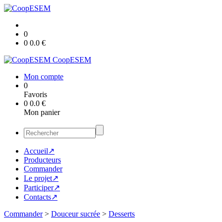
0
0
0.0
€
CoopESEM
Mon compte
0
Favoris
0
0.0
€
Mon panier
Accueil↗
Producteurs
Commander
Le projet↗
Participer↗
Contacts↗
Commander
>
Douceur sucrée
>
Desserts