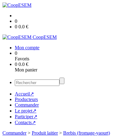
0
0
0.0
€
CoopESEM
Mon compte
0
Favoris
0
0.0
€
Mon panier
Accueil↗
Producteurs
Commander
Le projet↗
Participer↗
Contacts↗
Commander
>
Produit laitier
>
Brebis (fromage-yaourt)