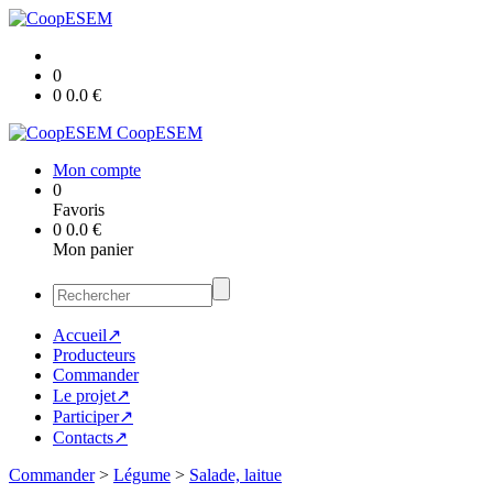
0
0
0.0
€
CoopESEM
Mon compte
0
Favoris
0
0.0
€
Mon panier
Accueil↗
Producteurs
Commander
Le projet↗
Participer↗
Contacts↗
Commander
>
Légume
>
Salade, laitue