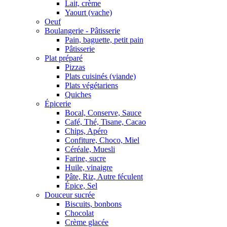
Lait, crème
Yaourt (vache)
Oeuf
Boulangerie - Pâtisserie
Pain, baguette, petit pain
Pâtisserie
Plat préparé
Pizzas
Plats cuisinés (viande)
Plats végétariens
Quiches
Épicerie
Bocal, Conserve, Sauce
Café, Thé, Tisane, Cacao
Chips, Apéro
Confiture, Choco, Miel
Céréale, Muesli
Farine, sucre
Huile, vinaigre
Pâte, Riz, Autre féculent
Épice, Sel
Douceur sucrée
Biscuits, bonbons
Chocolat
Crème glacée