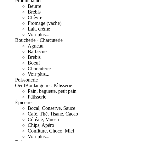
Produit laitier
Beurre
Brebis
Chèvre
Fromage (vache)
Lait, crème
Voir plus...
Boucherie - Charcuterie
Agneau
Barbecue
Brebis
Boeuf
Charcuterie
Voir plus...
Poissonerie
Oeuf
Boulangerie - Pâtisserie
Pain, baguette, petit pain
Pâtisserie
Épicerie
Bocal, Conserve, Sauce
Café, Thé, Tisane, Cacao
Céréale, Muesli
Chips, Apéro
Confiture, Choco, Miel
Voir plus...