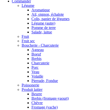
Commander
Légume
Aromatique
Ail, oignon, échalote
Colis, panier de légumes
Légume (autre)
Pomme de terre
Salade, laitue
Fruit
Fruit sec
Boucherie - Charcuterie
Agneau
Boeuf
Brebis
Charcuterie
Porc
Veau
Volaille
Pierrade, Fondue
Poissonerie
Produit laitier
Beurre
Brebis (fromage-yaourt)
Chèvre
Fromage (vache)