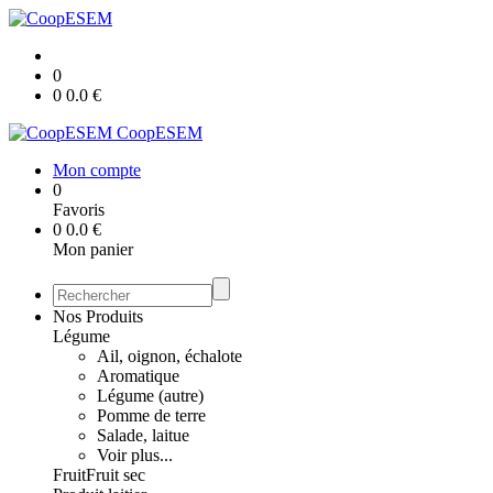
0
0
0.0
€
CoopESEM
Mon compte
0
Favoris
0
0.0
€
Mon panier
Nos Produits
Légume
Ail, oignon, échalote
Aromatique
Légume (autre)
Pomme de terre
Salade, laitue
Voir plus...
Fruit
Fruit sec