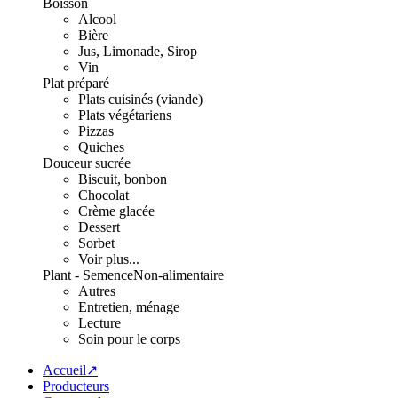
Boisson
Alcool
Bière
Jus, Limonade, Sirop
Vin
Plat préparé
Plats cuisinés (viande)
Plats végétariens
Pizzas
Quiches
Douceur sucrée
Biscuit, bonbon
Chocolat
Crème glacée
Dessert
Sorbet
Voir plus...
Plant - Semence
Non-alimentaire
Autres
Entretien, ménage
Lecture
Soin pour le corps
Accueil↗
Producteurs