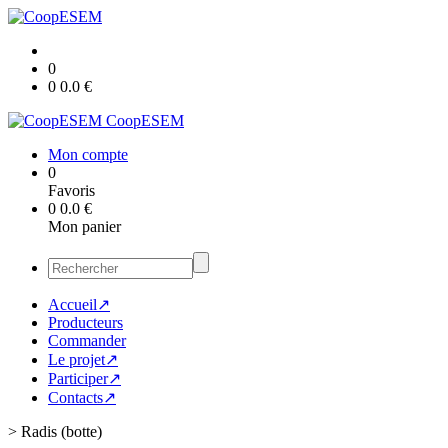
0
0
0.0
€
CoopESEM
Mon compte
0
Favoris
0
0.0
€
Mon panier
Accueil↗
Producteurs
Commander
Le projet↗
Participer↗
Contacts↗
>
Radis (botte)