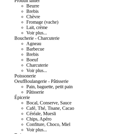
Produit laitier
Beurre
Brebis
Chèvre
Fromage (vache)
Lait, crème
Voir plus...
Boucherie - Charcuterie
Agneau
Barbecue
Brebis
Boeuf
Charcuterie
Voir plus...
Poissonerie
Oeuf
Boulangerie - Pâtisserie
Pain, baguette, petit pain
Pâtisserie
Épicerie
Bocal, Conserve, Sauce
Café, Thé, Tisane, Cacao
Céréale, Muesli
Chips, Apéro
Confiture, Choco, Miel
Voir plus...