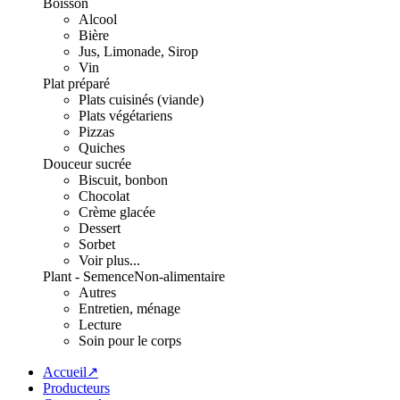
Boisson
Alcool
Bière
Jus, Limonade, Sirop
Vin
Plat préparé
Plats cuisinés (viande)
Plats végétariens
Pizzas
Quiches
Douceur sucrée
Biscuit, bonbon
Chocolat
Crème glacée
Dessert
Sorbet
Voir plus...
Plant - Semence
Non-alimentaire
Autres
Entretien, ménage
Lecture
Soin pour le corps
Accueil↗
Producteurs