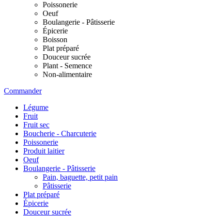
Poissonerie
Oeuf
Boulangerie - Pâtisserie
Épicerie
Boisson
Plat préparé
Douceur sucrée
Plant - Semence
Non-alimentaire
Commander
Légume
Fruit
Fruit sec
Boucherie - Charcuterie
Poissonerie
Produit laitier
Oeuf
Boulangerie - Pâtisserie
Pain, baguette, petit pain
Pâtisserie
Plat préparé
Épicerie
Douceur sucrée