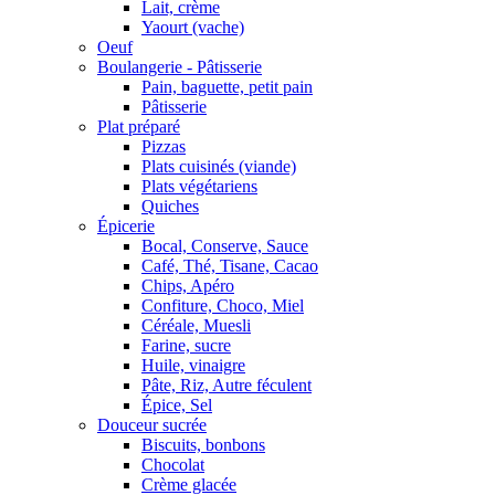
Lait, crème
Yaourt (vache)
Oeuf
Boulangerie - Pâtisserie
Pain, baguette, petit pain
Pâtisserie
Plat préparé
Pizzas
Plats cuisinés (viande)
Plats végétariens
Quiches
Épicerie
Bocal, Conserve, Sauce
Café, Thé, Tisane, Cacao
Chips, Apéro
Confiture, Choco, Miel
Céréale, Muesli
Farine, sucre
Huile, vinaigre
Pâte, Riz, Autre féculent
Épice, Sel
Douceur sucrée
Biscuits, bonbons
Chocolat
Crème glacée