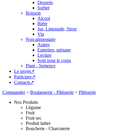
Desserts
Sorbet
Boisson
Alcool
Bière
Jus, Limonade, Sirop
Vin
Non-alimentaire
Autres
Entretien, ménage
Lecture
Soin pour le corps
Plant - Semence
Le projet↗
Participer↗
Contacts↗
Commander
>
Boulangerie - Pâtisserie
>
Pâtisserie
Nos Produits
Légume
Fruit
Fruit sec
Produit laitier
Boucherie - Charcuterie