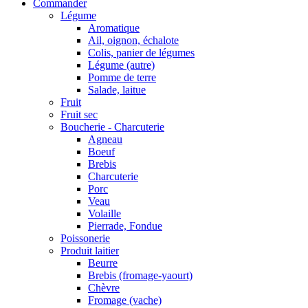
Commander
Légume
Aromatique
Ail, oignon, échalote
Colis, panier de légumes
Légume (autre)
Pomme de terre
Salade, laitue
Fruit
Fruit sec
Boucherie - Charcuterie
Agneau
Boeuf
Brebis
Charcuterie
Porc
Veau
Volaille
Pierrade, Fondue
Poissonerie
Produit laitier
Beurre
Brebis (fromage-yaourt)
Chèvre
Fromage (vache)