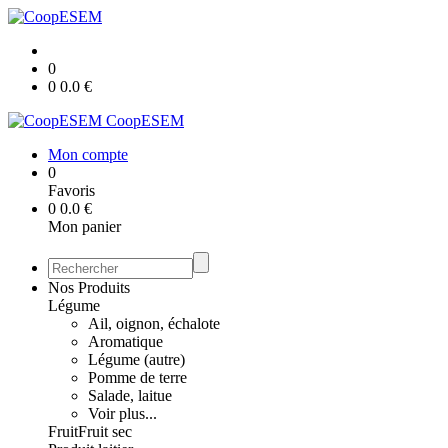
0
0
0.0
€
CoopESEM
Mon compte
0
Favoris
0
0.0
€
Mon panier
Nos Produits
Légume
Ail, oignon, échalote
Aromatique
Légume (autre)
Pomme de terre
Salade, laitue
Voir plus...
Fruit
Fruit sec