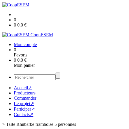
0
0
0.0
€
CoopESEM
Mon compte
0
Favoris
0
0.0
€
Mon panier
Accueil↗
Producteurs
Commander
Le projet↗
Participer↗
Contacts↗
>
Tarte Rhubarbe framboise 5 personnes