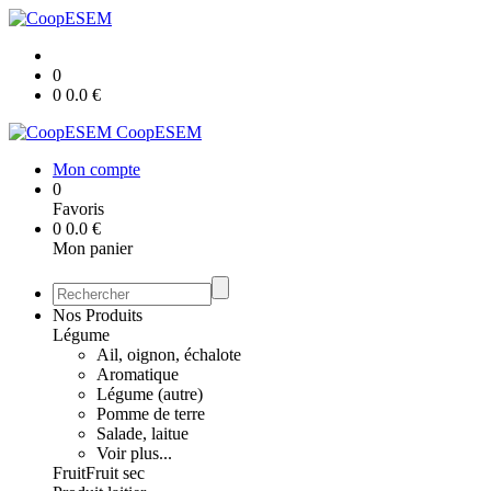
0
0
0.0
€
CoopESEM
Mon compte
0
Favoris
0
0.0
€
Mon panier
Nos Produits
Légume
Ail, oignon, échalote
Aromatique
Légume (autre)
Pomme de terre
Salade, laitue
Voir plus...
Fruit
Fruit sec