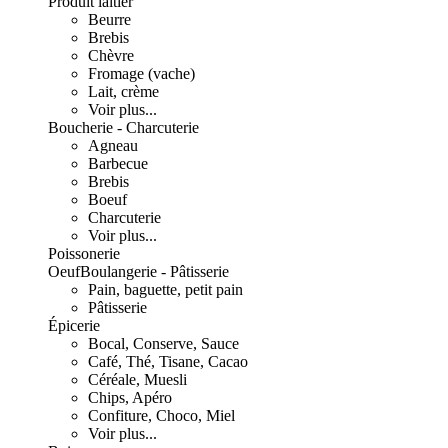
Produit laitier
Beurre
Brebis
Chèvre
Fromage (vache)
Lait, crème
Voir plus...
Boucherie - Charcuterie
Agneau
Barbecue
Brebis
Boeuf
Charcuterie
Voir plus...
Poissonerie
Oeuf
Boulangerie - Pâtisserie
Pain, baguette, petit pain
Pâtisserie
Épicerie
Bocal, Conserve, Sauce
Café, Thé, Tisane, Cacao
Céréale, Muesli
Chips, Apéro
Confiture, Choco, Miel
Voir plus...