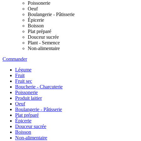
Poissonerie
Oeuf
Boulangerie - Pâtisserie
Épicerie
Boisson
Plat préparé
Douceur sucrée
Plant - Semence
Non-alimentaire
Commander
Légume
Fruit
Fruit sec
Boucherie - Charcuterie
Poissonerie
Produit laitier
Oeuf
Boulangerie - Pâtisserie
Plat préparé
Épicerie
Douceur sucrée
Boisson
Non-alimentaire