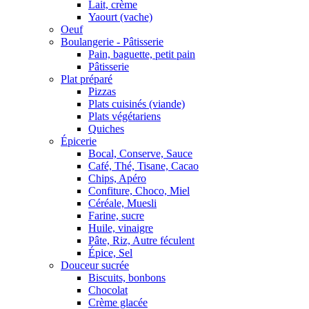
Lait, crème
Yaourt (vache)
Oeuf
Boulangerie - Pâtisserie
Pain, baguette, petit pain
Pâtisserie
Plat préparé
Pizzas
Plats cuisinés (viande)
Plats végétariens
Quiches
Épicerie
Bocal, Conserve, Sauce
Café, Thé, Tisane, Cacao
Chips, Apéro
Confiture, Choco, Miel
Céréale, Muesli
Farine, sucre
Huile, vinaigre
Pâte, Riz, Autre féculent
Épice, Sel
Douceur sucrée
Biscuits, bonbons
Chocolat
Crème glacée