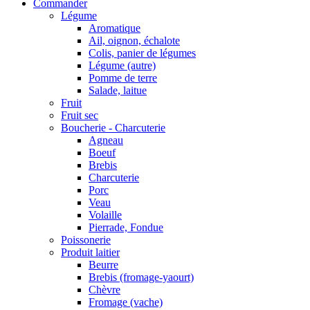
Commander
Légume
Aromatique
Ail, oignon, échalote
Colis, panier de légumes
Légume (autre)
Pomme de terre
Salade, laitue
Fruit
Fruit sec
Boucherie - Charcuterie
Agneau
Boeuf
Brebis
Charcuterie
Porc
Veau
Volaille
Pierrade, Fondue
Poissonerie
Produit laitier
Beurre
Brebis (fromage-yaourt)
Chèvre
Fromage (vache)