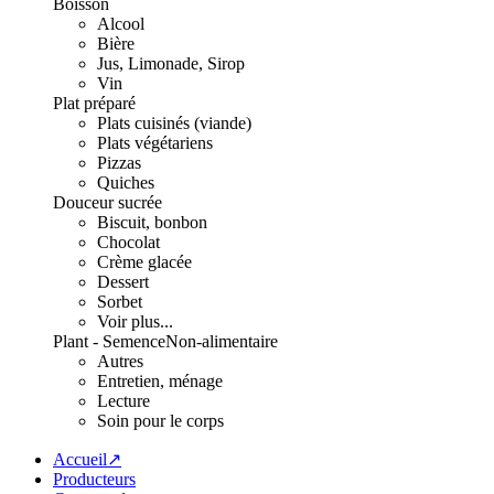
Boisson
Alcool
Bière
Jus, Limonade, Sirop
Vin
Plat préparé
Plats cuisinés (viande)
Plats végétariens
Pizzas
Quiches
Douceur sucrée
Biscuit, bonbon
Chocolat
Crème glacée
Dessert
Sorbet
Voir plus...
Plant - Semence
Non-alimentaire
Autres
Entretien, ménage
Lecture
Soin pour le corps
Accueil↗
Producteurs