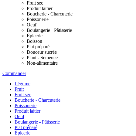
Fruit sec
Produit laitier
Boucherie - Charcuterie
Poissonerie
Oeuf
Boulangerie - Pâtisserie
Épicerie
Boisson
Plat préparé
Douceur sucrée
Plant - Semence
Non-alimentaire
Commander
Légume
Fruit
Fruit sec
Boucherie - Charcuterie
Poissonerie
Produit laitier
Oeuf
Boulangerie - Pâtisserie
Plat préparé
Épicerie