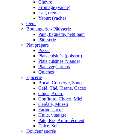
Chèvre
Fromage (vache)
Lait, crème
Yaourt (vache)
Oeuf
Boulangerie - Pâtisserie
Pain, baguette, petit pain
Pâtisserie
Plat préparé
Pizzas
Plats cuisinés (poisson)
Plats cuisinés (viande)
Plats végétariens
Quiches
Épicerie
Bocal, Conserve, Sauce
Café, Thé, Tisane, Cacao
Chips, Apéro
Confiture, Choco, Miel
Céréale, Muesli
Farine, sucre
Huile, vinaigre
Pâte, Riz, Autre féculent
Épice, Sel
Douceur sucrée