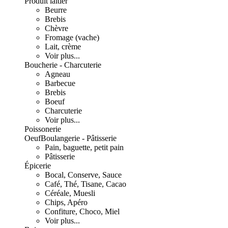
Produit laitier
Beurre
Brebis
Chèvre
Fromage (vache)
Lait, crème
Voir plus...
Boucherie - Charcuterie
Agneau
Barbecue
Brebis
Boeuf
Charcuterie
Voir plus...
Poissonerie
Oeuf
Boulangerie - Pâtisserie
Pain, baguette, petit pain
Pâtisserie
Épicerie
Bocal, Conserve, Sauce
Café, Thé, Tisane, Cacao
Céréale, Muesli
Chips, Apéro
Confiture, Choco, Miel
Voir plus...