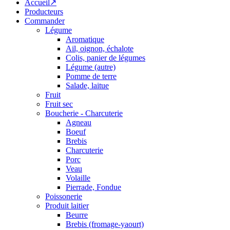
Accueil↗
Producteurs
Commander
Légume
Aromatique
Ail, oignon, échalote
Colis, panier de légumes
Légume (autre)
Pomme de terre
Salade, laitue
Fruit
Fruit sec
Boucherie - Charcuterie
Agneau
Boeuf
Brebis
Charcuterie
Porc
Veau
Volaille
Pierrade, Fondue
Poissonerie
Produit laitier
Beurre
Brebis (fromage-yaourt)