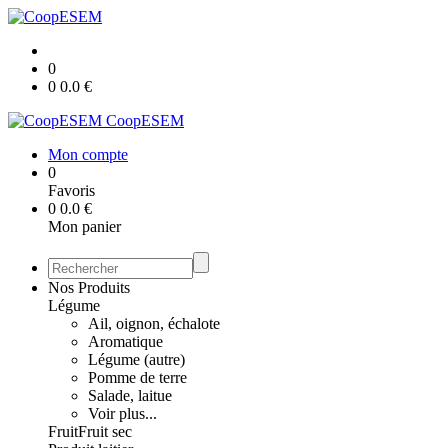
0
0
0.0
€
CoopESEM
Mon compte
0
Favoris
0
0.0
€
Mon panier
Nos Produits
Légume
Ail, oignon, échalote
Aromatique
Légume (autre)
Pomme de terre
Salade, laitue
Voir plus...
Fruit
Fruit sec