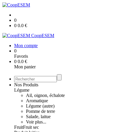
0
0
0.0
€
CoopESEM
Mon compte
0
Favoris
0
0.0
€
Mon panier
Nos Produits
Légume
Ail, oignon, échalote
Aromatique
Légume (autre)
Pomme de terre
Salade, laitue
Voir plus...
Fruit
Fruit sec