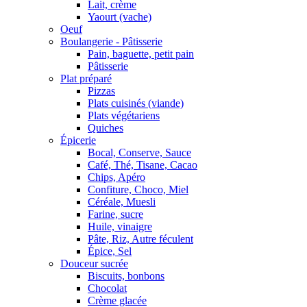
Lait, crème
Yaourt (vache)
Oeuf
Boulangerie - Pâtisserie
Pain, baguette, petit pain
Pâtisserie
Plat préparé
Pizzas
Plats cuisinés (viande)
Plats végétariens
Quiches
Épicerie
Bocal, Conserve, Sauce
Café, Thé, Tisane, Cacao
Chips, Apéro
Confiture, Choco, Miel
Céréale, Muesli
Farine, sucre
Huile, vinaigre
Pâte, Riz, Autre féculent
Épice, Sel
Douceur sucrée
Biscuits, bonbons
Chocolat
Crème glacée