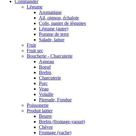
Commander
Légume
Aromatique
Ail, oignon, échalote
Colis, panier de légumes
Légume (autre)
Pomme de terre
Salade, laitue
Fruit
Fruit sec
Boucherie - Charcuterie
Agneau
Boeuf
Brebis
Charcuterie
Porc
Veau
Volaille
Pierrade, Fondue
Poissonerie
Produit laitier
Beurre
Brebis (fromage-yaourt)
Chèvre
Fromage (vache)