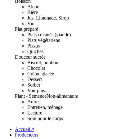
Boisson
Alcool
Bière
Jus, Limonade, Sirop
Vin
Plat préparé
Plats cuisinés (viande)
Plats végétariens
Pizzas
Quiches
Douceur sucrée
Biscuit, bonbon
Chocolat
Crème glacée
Dessert
Sorbet
Voir plus...
Plant - Semence
Non-alimentaire
Autres
Entretien, ménage
Lecture
Soin pour le corps
Accueil↗
Producteurs