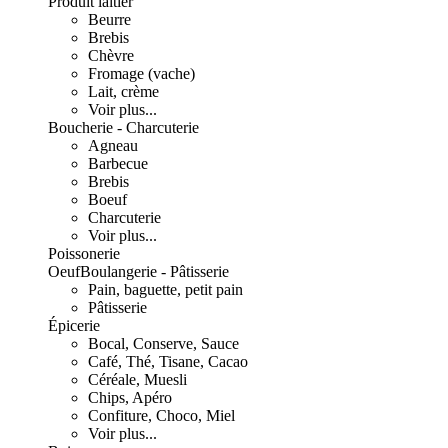
Produit laitier
Beurre
Brebis
Chèvre
Fromage (vache)
Lait, crème
Voir plus...
Boucherie - Charcuterie
Agneau
Barbecue
Brebis
Boeuf
Charcuterie
Voir plus...
Poissonerie
Oeuf
Boulangerie - Pâtisserie
Pain, baguette, petit pain
Pâtisserie
Épicerie
Bocal, Conserve, Sauce
Café, Thé, Tisane, Cacao
Céréale, Muesli
Chips, Apéro
Confiture, Choco, Miel
Voir plus...