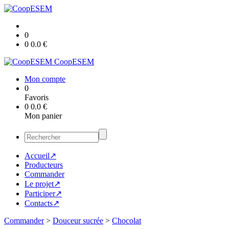
0
0
0.0
€
CoopESEM
Mon compte
0
Favoris
0
0.0
€
Mon panier
Accueil↗
Producteurs
Commander
Le projet↗
Participer↗
Contacts↗
Commander
>
Douceur sucrée
>
Chocolat