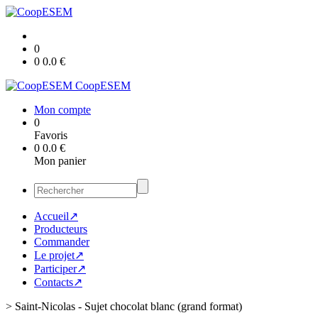
0
0
0.0
€
CoopESEM
Mon compte
0
Favoris
0
0.0
€
Mon panier
Accueil↗
Producteurs
Commander
Le projet↗
Participer↗
Contacts↗
>
Saint-Nicolas - Sujet chocolat blanc (grand format)