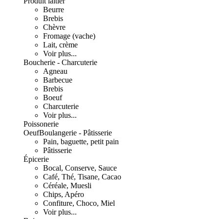
Produit laitier
Beurre
Brebis
Chèvre
Fromage (vache)
Lait, crème
Voir plus...
Boucherie - Charcuterie
Agneau
Barbecue
Brebis
Boeuf
Charcuterie
Voir plus...
Poissonerie
Oeuf
Boulangerie - Pâtisserie
Pain, baguette, petit pain
Pâtisserie
Épicerie
Bocal, Conserve, Sauce
Café, Thé, Tisane, Cacao
Céréale, Muesli
Chips, Apéro
Confiture, Choco, Miel
Voir plus...