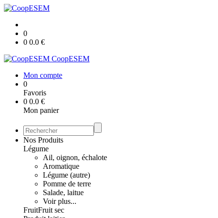
0
0
0.0
€
CoopESEM
Mon compte
0
Favoris
0
0.0
€
Mon panier
Nos Produits
Légume
Ail, oignon, échalote
Aromatique
Légume (autre)
Pomme de terre
Salade, laitue
Voir plus...
Fruit
Fruit sec