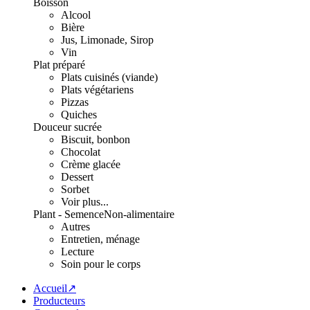
Boisson
Alcool
Bière
Jus, Limonade, Sirop
Vin
Plat préparé
Plats cuisinés (viande)
Plats végétariens
Pizzas
Quiches
Douceur sucrée
Biscuit, bonbon
Chocolat
Crème glacée
Dessert
Sorbet
Voir plus...
Plant - Semence
Non-alimentaire
Autres
Entretien, ménage
Lecture
Soin pour le corps
Accueil↗
Producteurs