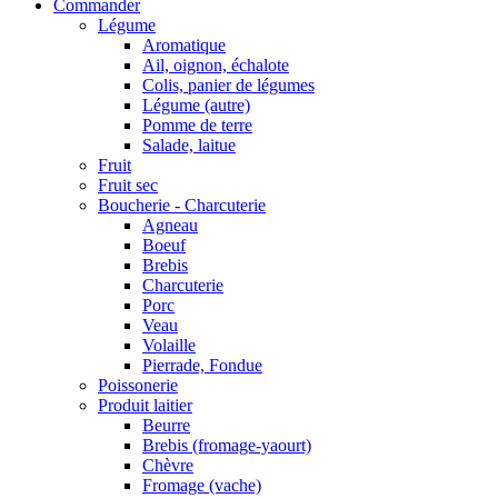
Commander
Légume
Aromatique
Ail, oignon, échalote
Colis, panier de légumes
Légume (autre)
Pomme de terre
Salade, laitue
Fruit
Fruit sec
Boucherie - Charcuterie
Agneau
Boeuf
Brebis
Charcuterie
Porc
Veau
Volaille
Pierrade, Fondue
Poissonerie
Produit laitier
Beurre
Brebis (fromage-yaourt)
Chèvre
Fromage (vache)