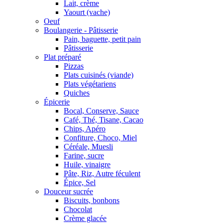
Lait, crème
Yaourt (vache)
Oeuf
Boulangerie - Pâtisserie
Pain, baguette, petit pain
Pâtisserie
Plat préparé
Pizzas
Plats cuisinés (viande)
Plats végétariens
Quiches
Épicerie
Bocal, Conserve, Sauce
Café, Thé, Tisane, Cacao
Chips, Apéro
Confiture, Choco, Miel
Céréale, Muesli
Farine, sucre
Huile, vinaigre
Pâte, Riz, Autre féculent
Épice, Sel
Douceur sucrée
Biscuits, bonbons
Chocolat
Crème glacée