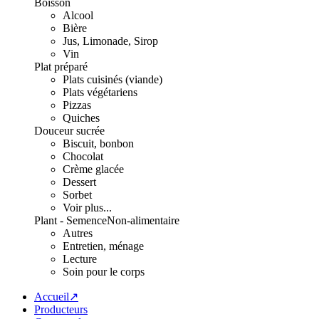
Boisson
Alcool
Bière
Jus, Limonade, Sirop
Vin
Plat préparé
Plats cuisinés (viande)
Plats végétariens
Pizzas
Quiches
Douceur sucrée
Biscuit, bonbon
Chocolat
Crème glacée
Dessert
Sorbet
Voir plus...
Plant - Semence
Non-alimentaire
Autres
Entretien, ménage
Lecture
Soin pour le corps
Accueil↗
Producteurs