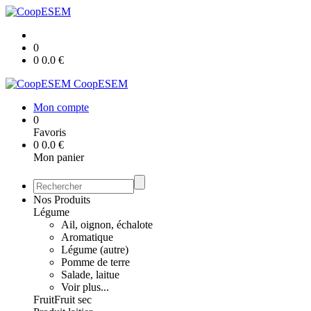
0
0
0.0
€
CoopESEM
Mon compte
0
Favoris
0
0.0
€
Mon panier
Nos Produits
Légume
Ail, oignon, échalote
Aromatique
Légume (autre)
Pomme de terre
Salade, laitue
Voir plus...
Fruit
Fruit sec