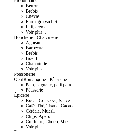
Produit laitier
Beurre
Brebis
Chèvre
Fromage (vache)
Lait, crème
Voir plus...
Boucherie - Charcuterie
Agneau
Barbecue
Brebis
Boeuf
Charcuterie
Voir plus...
Poissonerie
Oeuf
Boulangerie - Pâtisserie
Pain, baguette, petit pain
Pâtisserie
Épicerie
Bocal, Conserve, Sauce
Café, Thé, Tisane, Cacao
Céréale, Muesli
Chips, Apéro
Confiture, Choco, Miel
Voir plus...