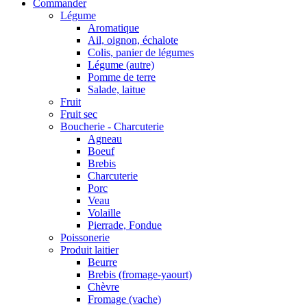
Commander
Légume
Aromatique
Ail, oignon, échalote
Colis, panier de légumes
Légume (autre)
Pomme de terre
Salade, laitue
Fruit
Fruit sec
Boucherie - Charcuterie
Agneau
Boeuf
Brebis
Charcuterie
Porc
Veau
Volaille
Pierrade, Fondue
Poissonerie
Produit laitier
Beurre
Brebis (fromage-yaourt)
Chèvre
Fromage (vache)