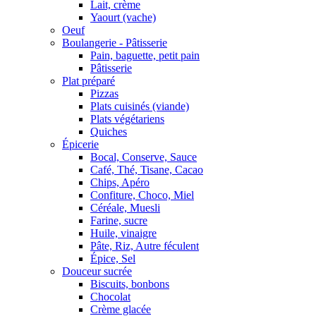
Lait, crème
Yaourt (vache)
Oeuf
Boulangerie - Pâtisserie
Pain, baguette, petit pain
Pâtisserie
Plat préparé
Pizzas
Plats cuisinés (viande)
Plats végétariens
Quiches
Épicerie
Bocal, Conserve, Sauce
Café, Thé, Tisane, Cacao
Chips, Apéro
Confiture, Choco, Miel
Céréale, Muesli
Farine, sucre
Huile, vinaigre
Pâte, Riz, Autre féculent
Épice, Sel
Douceur sucrée
Biscuits, bonbons
Chocolat
Crème glacée