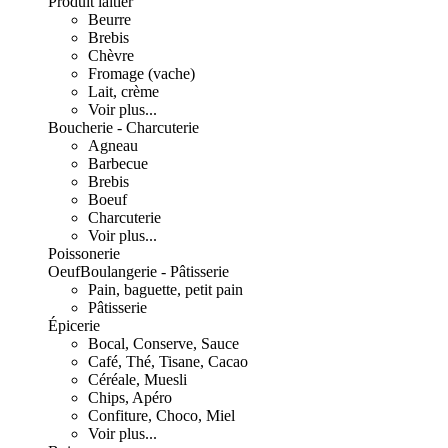
Produit laitier
Beurre
Brebis
Chèvre
Fromage (vache)
Lait, crème
Voir plus...
Boucherie - Charcuterie
Agneau
Barbecue
Brebis
Boeuf
Charcuterie
Voir plus...
Poissonerie
Oeuf
Boulangerie - Pâtisserie
Pain, baguette, petit pain
Pâtisserie
Épicerie
Bocal, Conserve, Sauce
Café, Thé, Tisane, Cacao
Céréale, Muesli
Chips, Apéro
Confiture, Choco, Miel
Voir plus...