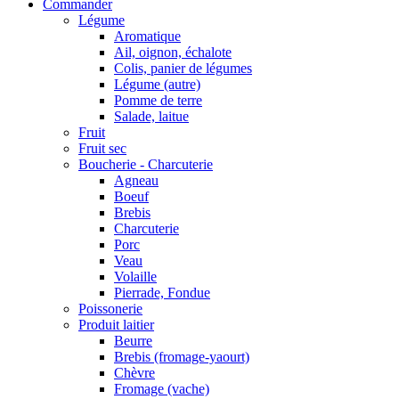
Commander
Légume
Aromatique
Ail, oignon, échalote
Colis, panier de légumes
Légume (autre)
Pomme de terre
Salade, laitue
Fruit
Fruit sec
Boucherie - Charcuterie
Agneau
Boeuf
Brebis
Charcuterie
Porc
Veau
Volaille
Pierrade, Fondue
Poissonerie
Produit laitier
Beurre
Brebis (fromage-yaourt)
Chèvre
Fromage (vache)