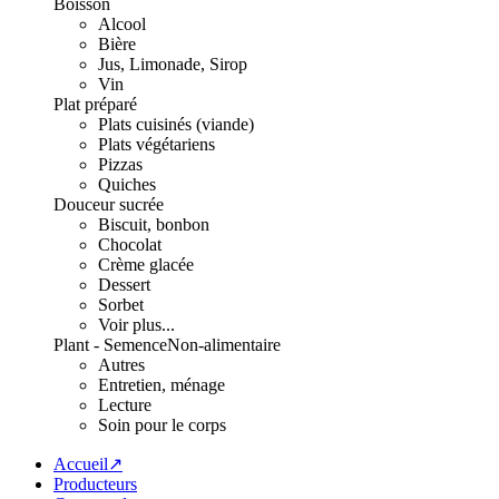
Boisson
Alcool
Bière
Jus, Limonade, Sirop
Vin
Plat préparé
Plats cuisinés (viande)
Plats végétariens
Pizzas
Quiches
Douceur sucrée
Biscuit, bonbon
Chocolat
Crème glacée
Dessert
Sorbet
Voir plus...
Plant - Semence
Non-alimentaire
Autres
Entretien, ménage
Lecture
Soin pour le corps
Accueil↗
Producteurs