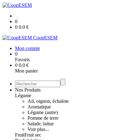
0
0
0.0
€
CoopESEM
Mon compte
0
Favoris
0
0.0
€
Mon panier
Nos Produits
Légume
Ail, oignon, échalote
Aromatique
Légume (autre)
Pomme de terre
Salade, laitue
Voir plus...
Fruit
Fruit sec