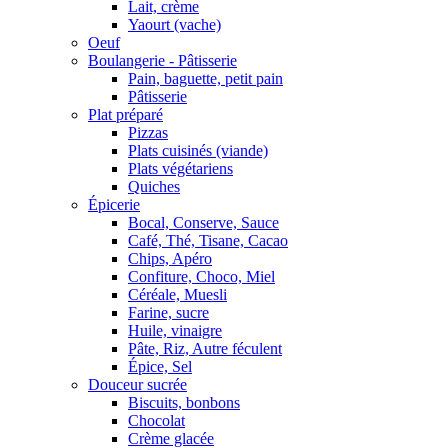
Lait, crème
Yaourt (vache)
Oeuf
Boulangerie - Pâtisserie
Pain, baguette, petit pain
Pâtisserie
Plat préparé
Pizzas
Plats cuisinés (viande)
Plats végétariens
Quiches
Épicerie
Bocal, Conserve, Sauce
Café, Thé, Tisane, Cacao
Chips, Apéro
Confiture, Choco, Miel
Céréale, Muesli
Farine, sucre
Huile, vinaigre
Pâte, Riz, Autre féculent
Épice, Sel
Douceur sucrée
Biscuits, bonbons
Chocolat
Crème glacée