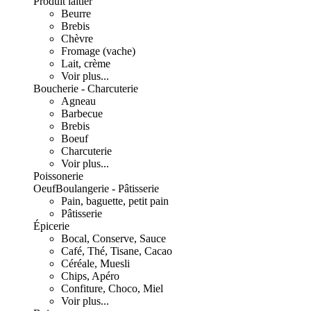
Produit laitier
Beurre
Brebis
Chèvre
Fromage (vache)
Lait, crème
Voir plus...
Boucherie - Charcuterie
Agneau
Barbecue
Brebis
Boeuf
Charcuterie
Voir plus...
Poissonerie
Oeuf
Boulangerie - Pâtisserie
Pain, baguette, petit pain
Pâtisserie
Épicerie
Bocal, Conserve, Sauce
Café, Thé, Tisane, Cacao
Céréale, Muesli
Chips, Apéro
Confiture, Choco, Miel
Voir plus...