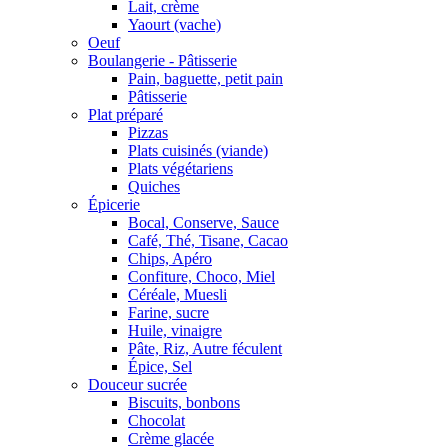
Lait, crème
Yaourt (vache)
Oeuf
Boulangerie - Pâtisserie
Pain, baguette, petit pain
Pâtisserie
Plat préparé
Pizzas
Plats cuisinés (viande)
Plats végétariens
Quiches
Épicerie
Bocal, Conserve, Sauce
Café, Thé, Tisane, Cacao
Chips, Apéro
Confiture, Choco, Miel
Céréale, Muesli
Farine, sucre
Huile, vinaigre
Pâte, Riz, Autre féculent
Épice, Sel
Douceur sucrée
Biscuits, bonbons
Chocolat
Crème glacée