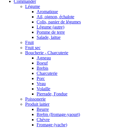
Commander
Légume
Aromatique
Ail, oignon, échalote
Colis, panier de légumes
Légume (autre)
Pomme de terre
Salade, laitue
Fruit
Fruit sec
Boucherie - Charcuterie
Agneau
Boeuf
Brebis
Charcuterie
Porc
Veau
Volaille
Pierrade, Fondue
Poissonerie
Produit laitier
Beurre
Brebis (fromage-yaourt)
Chèvre
Fromage (vache)