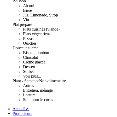
Boisson
Alcool
Bière
Jus, Limonade, Sirop
Vin
Plat préparé
Plats cuisinés (viande)
Plats végétariens
Pizzas
Quiches
Douceur sucrée
Biscuit, bonbon
Chocolat
Crème glacée
Dessert
Sorbet
Voir plus...
Plant - Semence
Non-alimentaire
Autres
Entretien, ménage
Lecture
Soin pour le corps
Accueil↗
Producteurs