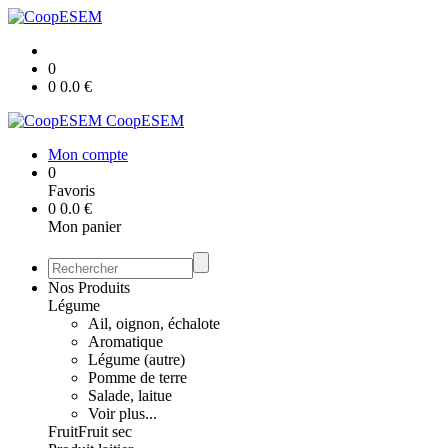
0
0
0.0
€
CoopESEM
Mon compte
0
Favoris
0
0.0
€
Mon panier
Nos Produits
Légume
Ail, oignon, échalote
Aromatique
Légume (autre)
Pomme de terre
Salade, laitue
Voir plus...
Fruit
Fruit sec