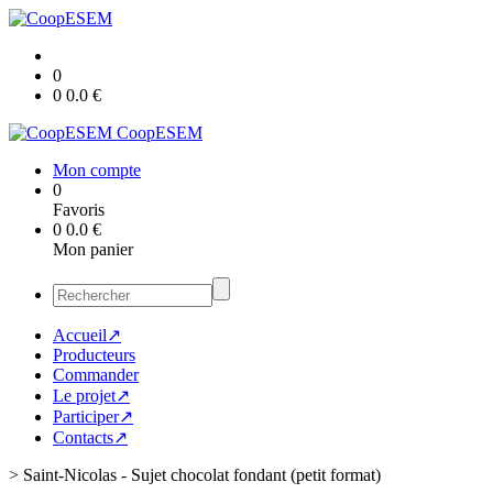
0
0
0.0
€
CoopESEM
Mon compte
0
Favoris
0
0.0
€
Mon panier
Accueil↗
Producteurs
Commander
Le projet↗
Participer↗
Contacts↗
>
Saint-Nicolas - Sujet chocolat fondant (petit format)