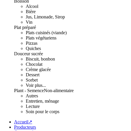
Boisson
Alcool
Bière
Jus, Limonade, Sirop
Vin
Plat préparé
Plats cuisinés (viande)
Plats végétariens
Pizzas
Quiches
Douceur sucrée
Biscuit, bonbon
Chocolat
Crème glacée
Dessert
Sorbet
Voir plus...
Plant - Semence
Non-alimentaire
Autres
Entretien, ménage
Lecture
Soin pour le corps
Accueil↗
Producteurs