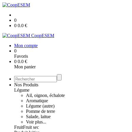
0
0
0.0
€
CoopESEM
Mon compte
0
Favoris
0
0.0
€
Mon panier
Nos Produits
Légume
Ail, oignon, échalote
Aromatique
Légume (autre)
Pomme de terre
Salade, laitue
Voir plus...
Fruit
Fruit sec