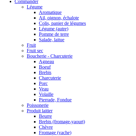
Commander
Légume
Aromatique
Ail, oignon, échalote
Colis, panier de légumes
Légume (autre)
Pomme de terre
Salade, laitue
Fruit
Fruit sec
Boucherie - Charcuterie
Agneau
Boeuf
Brebis
Charcuterie
Porc
Veau
Volaille
Pierrade, Fondue
Poissonerie
Produit laitier
Beurre
Brebis (fromage-yaourt)
Chèvre
Fromage (vache)