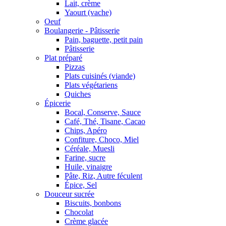
Lait, crème
Yaourt (vache)
Oeuf
Boulangerie - Pâtisserie
Pain, baguette, petit pain
Pâtisserie
Plat préparé
Pizzas
Plats cuisinés (viande)
Plats végétariens
Quiches
Épicerie
Bocal, Conserve, Sauce
Café, Thé, Tisane, Cacao
Chips, Apéro
Confiture, Choco, Miel
Céréale, Muesli
Farine, sucre
Huile, vinaigre
Pâte, Riz, Autre féculent
Épice, Sel
Douceur sucrée
Biscuits, bonbons
Chocolat
Crème glacée