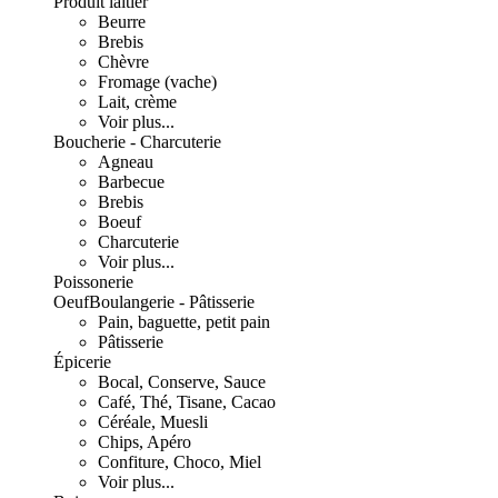
Produit laitier
Beurre
Brebis
Chèvre
Fromage (vache)
Lait, crème
Voir plus...
Boucherie - Charcuterie
Agneau
Barbecue
Brebis
Boeuf
Charcuterie
Voir plus...
Poissonerie
Oeuf
Boulangerie - Pâtisserie
Pain, baguette, petit pain
Pâtisserie
Épicerie
Bocal, Conserve, Sauce
Café, Thé, Tisane, Cacao
Céréale, Muesli
Chips, Apéro
Confiture, Choco, Miel
Voir plus...