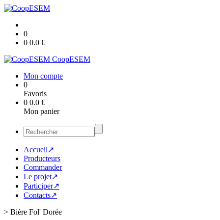
0
0
0.0
€
CoopESEM
Mon compte
0
Favoris
0
0.0
€
Mon panier
Accueil↗
Producteurs
Commander
Le projet↗
Participer↗
Contacts↗
>
Bière Fol' Dorée