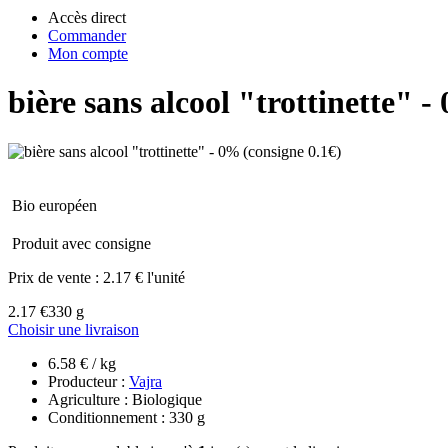
Accès direct
Commander
Mon compte
bière sans alcool "trottinette" -
Bio européen
Produit avec consigne
Prix de vente :
2.17 € l'unité
2.17 €
330 g
Choisir une livraison
6.58 € / kg
Producteur :
Vajra
Agriculture : Biologique
Conditionnement : 330 g