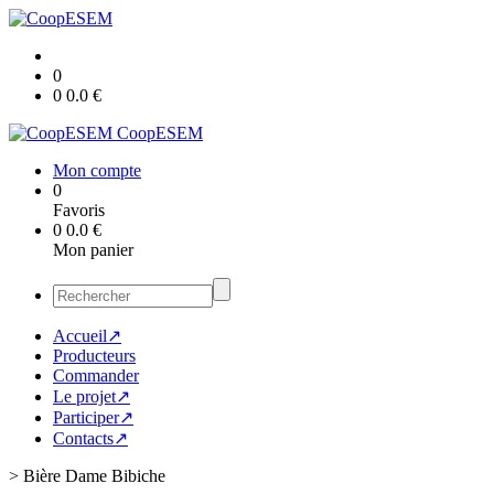
0
0
0.0
€
CoopESEM
Mon compte
0
Favoris
0
0.0
€
Mon panier
Accueil↗
Producteurs
Commander
Le projet↗
Participer↗
Contacts↗
>
Bière Dame Bibiche