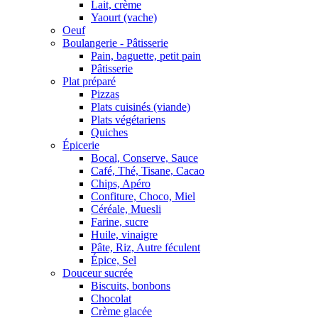
Lait, crème
Yaourt (vache)
Oeuf
Boulangerie - Pâtisserie
Pain, baguette, petit pain
Pâtisserie
Plat préparé
Pizzas
Plats cuisinés (viande)
Plats végétariens
Quiches
Épicerie
Bocal, Conserve, Sauce
Café, Thé, Tisane, Cacao
Chips, Apéro
Confiture, Choco, Miel
Céréale, Muesli
Farine, sucre
Huile, vinaigre
Pâte, Riz, Autre féculent
Épice, Sel
Douceur sucrée
Biscuits, bonbons
Chocolat
Crème glacée