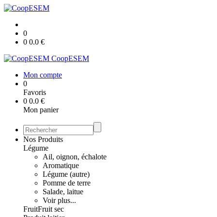
0
0
0.0
€
CoopESEM
Mon compte
0
Favoris
0
0.0
€
Mon panier
Nos Produits
Légume
Ail, oignon, échalote
Aromatique
Légume (autre)
Pomme de terre
Salade, laitue
Voir plus...
Fruit
Fruit sec