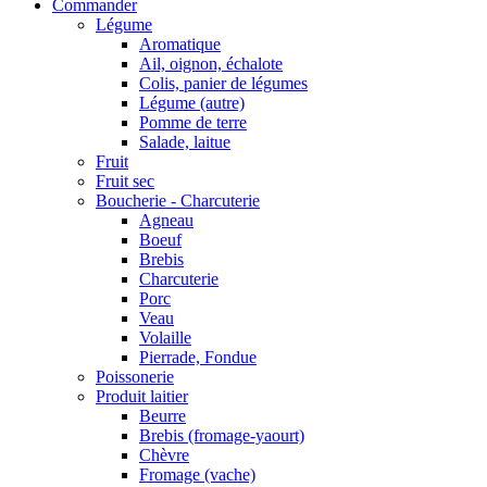
Commander
Légume
Aromatique
Ail, oignon, échalote
Colis, panier de légumes
Légume (autre)
Pomme de terre
Salade, laitue
Fruit
Fruit sec
Boucherie - Charcuterie
Agneau
Boeuf
Brebis
Charcuterie
Porc
Veau
Volaille
Pierrade, Fondue
Poissonerie
Produit laitier
Beurre
Brebis (fromage-yaourt)
Chèvre
Fromage (vache)