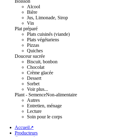
Boisson
Alcool
Bière
Jus, Limonade, Sirop
Vin
Plat préparé
Plats cuisinés (viande)
Plats végétariens
Pizzas
Quiches
Douceur sucrée
Biscuit, bonbon
Chocolat
Crème glacée
Dessert
Sorbet
Voir plus...
Plant - Semence
Non-alimentaire
Autres
Entretien, ménage
Lecture
Soin pour le corps
Accueil↗
Producteurs