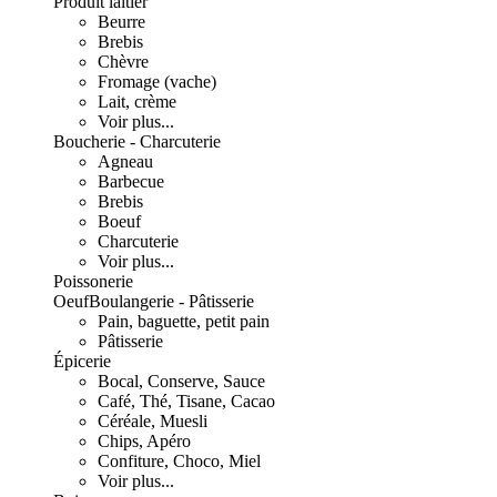
Produit laitier
Beurre
Brebis
Chèvre
Fromage (vache)
Lait, crème
Voir plus...
Boucherie - Charcuterie
Agneau
Barbecue
Brebis
Boeuf
Charcuterie
Voir plus...
Poissonerie
Oeuf
Boulangerie - Pâtisserie
Pain, baguette, petit pain
Pâtisserie
Épicerie
Bocal, Conserve, Sauce
Café, Thé, Tisane, Cacao
Céréale, Muesli
Chips, Apéro
Confiture, Choco, Miel
Voir plus...