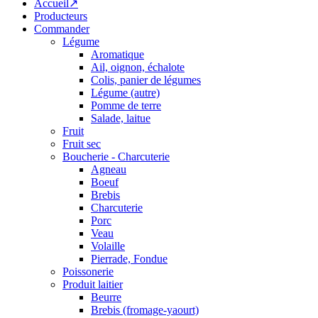
Accueil↗
Producteurs
Commander
Légume
Aromatique
Ail, oignon, échalote
Colis, panier de légumes
Légume (autre)
Pomme de terre
Salade, laitue
Fruit
Fruit sec
Boucherie - Charcuterie
Agneau
Boeuf
Brebis
Charcuterie
Porc
Veau
Volaille
Pierrade, Fondue
Poissonerie
Produit laitier
Beurre
Brebis (fromage-yaourt)