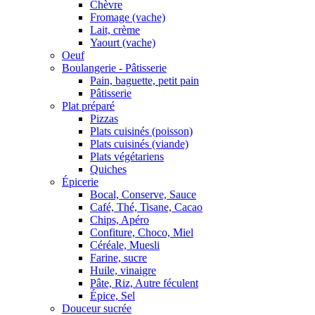
Chèvre
Fromage (vache)
Lait, crème
Yaourt (vache)
Oeuf
Boulangerie - Pâtisserie
Pain, baguette, petit pain
Pâtisserie
Plat préparé
Pizzas
Plats cuisinés (poisson)
Plats cuisinés (viande)
Plats végétariens
Quiches
Épicerie
Bocal, Conserve, Sauce
Café, Thé, Tisane, Cacao
Chips, Apéro
Confiture, Choco, Miel
Céréale, Muesli
Farine, sucre
Huile, vinaigre
Pâte, Riz, Autre féculent
Épice, Sel
Douceur sucrée