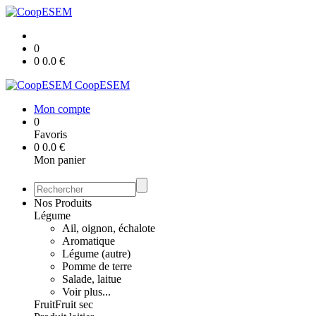
0
0
0.0
€
CoopESEM
Mon compte
0
Favoris
0
0.0
€
Mon panier
Nos Produits
Légume
Ail, oignon, échalote
Aromatique
Légume (autre)
Pomme de terre
Salade, laitue
Voir plus...
Fruit
Fruit sec