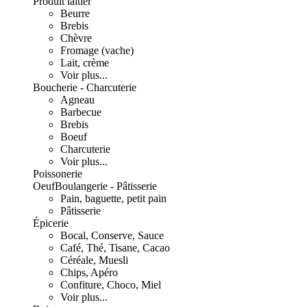
Produit laitier
Beurre
Brebis
Chèvre
Fromage (vache)
Lait, crème
Voir plus...
Boucherie - Charcuterie
Agneau
Barbecue
Brebis
Boeuf
Charcuterie
Voir plus...
Poissonerie
Oeuf
Boulangerie - Pâtisserie
Pain, baguette, petit pain
Pâtisserie
Épicerie
Bocal, Conserve, Sauce
Café, Thé, Tisane, Cacao
Céréale, Muesli
Chips, Apéro
Confiture, Choco, Miel
Voir plus...