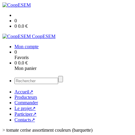
0
0
0.0
€
CoopESEM
Mon compte
0
Favoris
0
0.0
€
Mon panier
Accueil↗
Producteurs
Commander
Le projet↗
Participer↗
Contacts↗
>
tomate cerise assortiment couleurs (barquette)