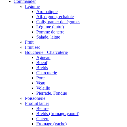
Commander
Légume
Aromatique
Ail, oignon, échalote
Colis, panier de légumes
Légume (autre)
Pomme de terre
Salade, laitue
Fruit
Fruit sec
Boucherie - Charcuterie
Agneau
Boeuf
Brebis
Charcuterie
Porc
Veau
Volaille
Pierrade, Fondue
Poissonerie
Produit laitier
Beurre
Brebis (fromage-yaourt)
Chèvre
Fromage (vache)