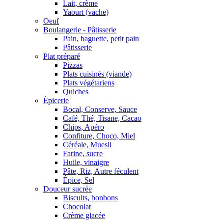
Lait, crème
Yaourt (vache)
Oeuf
Boulangerie - Pâtisserie
Pain, baguette, petit pain
Pâtisserie
Plat préparé
Pizzas
Plats cuisinés (viande)
Plats végétariens
Quiches
Épicerie
Bocal, Conserve, Sauce
Café, Thé, Tisane, Cacao
Chips, Apéro
Confiture, Choco, Miel
Céréale, Muesli
Farine, sucre
Huile, vinaigre
Pâte, Riz, Autre féculent
Épice, Sel
Douceur sucrée
Biscuits, bonbons
Chocolat
Crème glacée