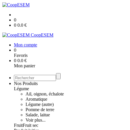
0
0
0.0
€
CoopESEM
Mon compte
0
Favoris
0
0.0
€
Mon panier
Nos Produits
Légume
Ail, oignon, échalote
Aromatique
Légume (autre)
Pomme de terre
Salade, laitue
Voir plus...
Fruit
Fruit sec