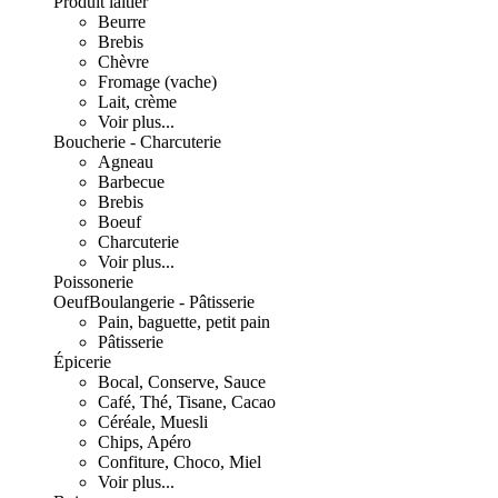
Produit laitier
Beurre
Brebis
Chèvre
Fromage (vache)
Lait, crème
Voir plus...
Boucherie - Charcuterie
Agneau
Barbecue
Brebis
Boeuf
Charcuterie
Voir plus...
Poissonerie
Oeuf
Boulangerie - Pâtisserie
Pain, baguette, petit pain
Pâtisserie
Épicerie
Bocal, Conserve, Sauce
Café, Thé, Tisane, Cacao
Céréale, Muesli
Chips, Apéro
Confiture, Choco, Miel
Voir plus...