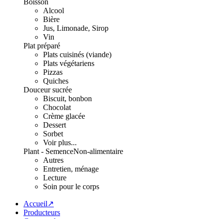
Boisson
Alcool
Bière
Jus, Limonade, Sirop
Vin
Plat préparé
Plats cuisinés (viande)
Plats végétariens
Pizzas
Quiches
Douceur sucrée
Biscuit, bonbon
Chocolat
Crème glacée
Dessert
Sorbet
Voir plus...
Plant - Semence
Non-alimentaire
Autres
Entretien, ménage
Lecture
Soin pour le corps
Accueil↗
Producteurs