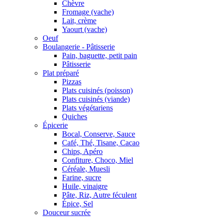
Chèvre
Fromage (vache)
Lait, crème
Yaourt (vache)
Oeuf
Boulangerie - Pâtisserie
Pain, baguette, petit pain
Pâtisserie
Plat préparé
Pizzas
Plats cuisinés (poisson)
Plats cuisinés (viande)
Plats végétariens
Quiches
Épicerie
Bocal, Conserve, Sauce
Café, Thé, Tisane, Cacao
Chips, Apéro
Confiture, Choco, Miel
Céréale, Muesli
Farine, sucre
Huile, vinaigre
Pâte, Riz, Autre féculent
Épice, Sel
Douceur sucrée