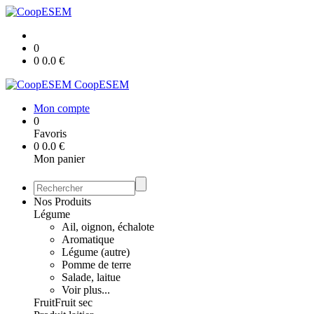
0
0
0.0
€
CoopESEM
Mon compte
0
Favoris
0
0.0
€
Mon panier
Nos Produits
Légume
Ail, oignon, échalote
Aromatique
Légume (autre)
Pomme de terre
Salade, laitue
Voir plus...
Fruit
Fruit sec