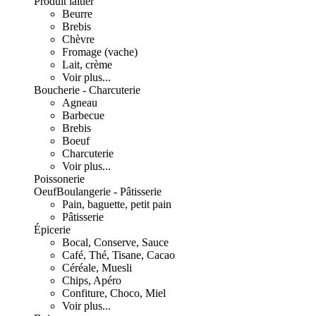
Produit laitier
Beurre
Brebis
Chèvre
Fromage (vache)
Lait, crème
Voir plus...
Boucherie - Charcuterie
Agneau
Barbecue
Brebis
Boeuf
Charcuterie
Voir plus...
Poissonerie
Oeuf
Boulangerie - Pâtisserie
Pain, baguette, petit pain
Pâtisserie
Épicerie
Bocal, Conserve, Sauce
Café, Thé, Tisane, Cacao
Céréale, Muesli
Chips, Apéro
Confiture, Choco, Miel
Voir plus...