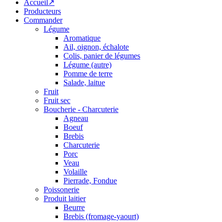
Accueil↗
Producteurs
Commander
Légume
Aromatique
Ail, oignon, échalote
Colis, panier de légumes
Légume (autre)
Pomme de terre
Salade, laitue
Fruit
Fruit sec
Boucherie - Charcuterie
Agneau
Boeuf
Brebis
Charcuterie
Porc
Veau
Volaille
Pierrade, Fondue
Poissonerie
Produit laitier
Beurre
Brebis (fromage-yaourt)