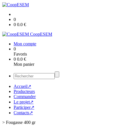
0
0
0.0
€
CoopESEM
Mon compte
0
Favoris
0
0.0
€
Mon panier
Accueil↗
Producteurs
Commander
Le projet↗
Participer↗
Contacts↗
>
Fougasse 400 gr