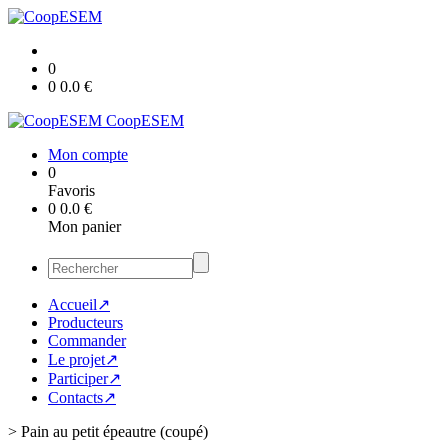
0
0
0.0
€
CoopESEM
Mon compte
0
Favoris
0
0.0
€
Mon panier
Accueil↗
Producteurs
Commander
Le projet↗
Participer↗
Contacts↗
>
Pain au petit épeautre (coupé)