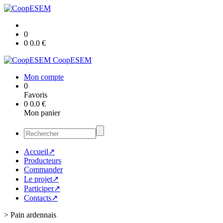
0
0
0.0
€
CoopESEM
Mon compte
0
Favoris
0
0.0
€
Mon panier
Accueil↗
Producteurs
Commander
Le projet↗
Participer↗
Contacts↗
>
Pain ardennais