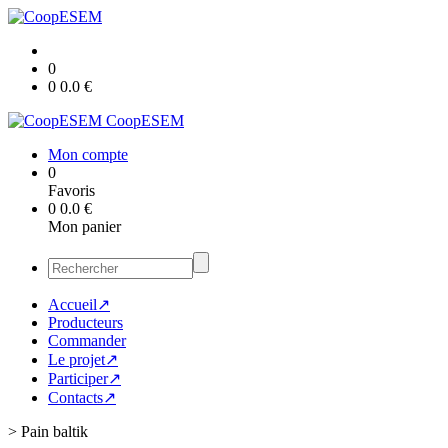
0
0
0.0
€
CoopESEM
Mon compte
0
Favoris
0
0.0
€
Mon panier
Accueil↗
Producteurs
Commander
Le projet↗
Participer↗
Contacts↗
>
Pain baltik