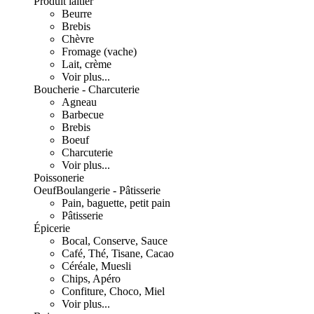
Produit laitier
Beurre
Brebis
Chèvre
Fromage (vache)
Lait, crème
Voir plus...
Boucherie - Charcuterie
Agneau
Barbecue
Brebis
Boeuf
Charcuterie
Voir plus...
Poissonerie
Oeuf
Boulangerie - Pâtisserie
Pain, baguette, petit pain
Pâtisserie
Épicerie
Bocal, Conserve, Sauce
Café, Thé, Tisane, Cacao
Céréale, Muesli
Chips, Apéro
Confiture, Choco, Miel
Voir plus...