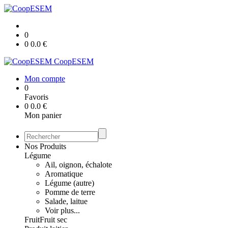
0
0
0.0
€
CoopESEM
Mon compte
0
Favoris
0
0.0
€
Mon panier
Nos Produits
Légume
Ail, oignon, échalote
Aromatique
Légume (autre)
Pomme de terre
Salade, laitue
Voir plus...
Fruit
Fruit sec