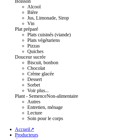
Boisson
Alcool
Bière
Jus, Limonade, Sirop
Vin
Plat préparé
Plats cuisinés (viande)
Plats végétariens
Pizzas
Quiches
Douceur sucrée
Biscuit, bonbon
Chocolat
Crème glacée
Dessert
Sorbet
Voir plus...
Plant - Semence
Non-alimentaire
Autres
Entretien, ménage
Lecture
Soin pour le corps
Accueil↗
Producteurs