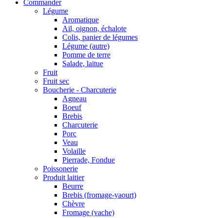
Commander
Légume
Aromatique
Ail, oignon, échalote
Colis, panier de légumes
Légume (autre)
Pomme de terre
Salade, laitue
Fruit
Fruit sec
Boucherie - Charcuterie
Agneau
Boeuf
Brebis
Charcuterie
Porc
Veau
Volaille
Pierrade, Fondue
Poissonerie
Produit laitier
Beurre
Brebis (fromage-yaourt)
Chèvre
Fromage (vache)