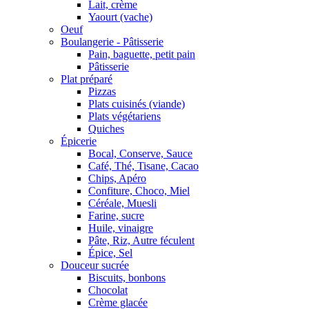
Lait, crème
Yaourt (vache)
Oeuf
Boulangerie - Pâtisserie
Pain, baguette, petit pain
Pâtisserie
Plat préparé
Pizzas
Plats cuisinés (viande)
Plats végétariens
Quiches
Épicerie
Bocal, Conserve, Sauce
Café, Thé, Tisane, Cacao
Chips, Apéro
Confiture, Choco, Miel
Céréale, Muesli
Farine, sucre
Huile, vinaigre
Pâte, Riz, Autre féculent
Épice, Sel
Douceur sucrée
Biscuits, bonbons
Chocolat
Crème glacée