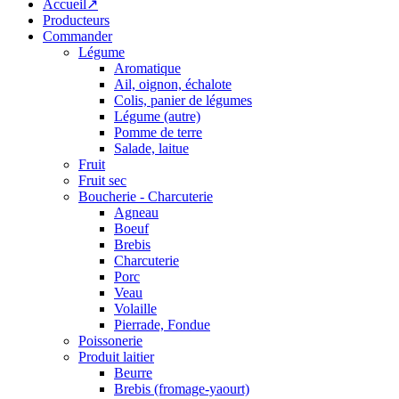
Accueil↗
Producteurs
Commander
Légume
Aromatique
Ail, oignon, échalote
Colis, panier de légumes
Légume (autre)
Pomme de terre
Salade, laitue
Fruit
Fruit sec
Boucherie - Charcuterie
Agneau
Boeuf
Brebis
Charcuterie
Porc
Veau
Volaille
Pierrade, Fondue
Poissonerie
Produit laitier
Beurre
Brebis (fromage-yaourt)