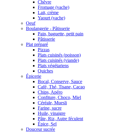
Chèvre
Fromage (vache)
Lait, crème
Yaourt (vache)
Oeuf
Boulangerie - Pâtisserie
Pain, baguette, petit pain
Pâtisserie
Plat préparé
Pizzas
Plats cuisinés (poisson)
Plats cuisinés (viande)
Plats végétariens
Quiches
Épicerie
Bocal, Conserve, Sauce
Café, Thé, Tisane, Cacao
Chips, Apéro
Confiture, Choco, Miel
Céréale, Muesli
Farine, sucre
Huile, vinaigre
Pâte, Riz, Autre féculent
Épice, Sel
Douceur sucrée