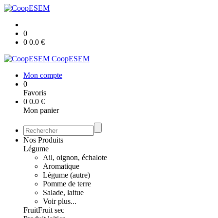
0
0
0.0
€
CoopESEM
Mon compte
0
Favoris
0
0.0
€
Mon panier
Nos Produits
Légume
Ail, oignon, échalote
Aromatique
Légume (autre)
Pomme de terre
Salade, laitue
Voir plus...
Fruit
Fruit sec