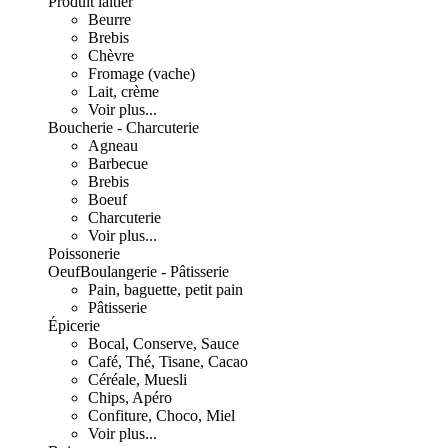
Produit laitier
Beurre
Brebis
Chèvre
Fromage (vache)
Lait, crème
Voir plus...
Boucherie - Charcuterie
Agneau
Barbecue
Brebis
Boeuf
Charcuterie
Voir plus...
Poissonerie
Oeuf
Boulangerie - Pâtisserie
Pain, baguette, petit pain
Pâtisserie
Épicerie
Bocal, Conserve, Sauce
Café, Thé, Tisane, Cacao
Céréale, Muesli
Chips, Apéro
Confiture, Choco, Miel
Voir plus...