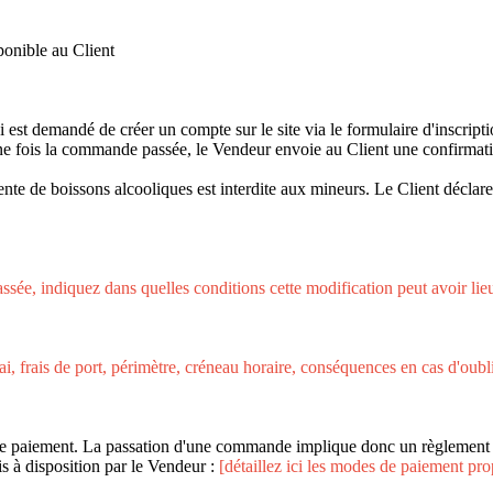
sponible au Client
i est demandé de créer un compte sur le site via le formulaire d'inscripti
Une fois la commande passée, le Vendeur envoie au Client une confirma
de boissons alcooliques est interdite aux mineurs. Le Client déclare, s
sée, indiquez dans quelles conditions cette modification peut avoir lieu
, frais de port, périmètre, créneau horaire, conséquences en cas d'oubli d
 de paiement. La passation d'une commande implique donc un règlement p
 à disposition par le Vendeur :
[détaillez ici les modes de paiement prop