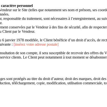
à caractère personnel
e Vendeur sur le Site (telles que notamment ses nom et prénom, ses coord
onnées.
 responsable du traitement, sont nécessaires à l’enregistrement, au sui
r.
ent conservées par le Vendeur à des fins de sécurité, afin de respecter l
u Client par le Vendeur.
u 6 janvier 1978 modifiée, le Client bénéficie d’un droit d’accès, de rec
suivante :
[insérez votre adresse postale]
nsultation de son compte, il sera susceptible de recevoir des offres du V
service clients. Le Client peut notamment à tout moment se désabonner d
ges sont protégés au titre du droit d’auteur, droit des marques, droit des 
duction, téléchargement, copie, modification, utilisation commerciale, tot