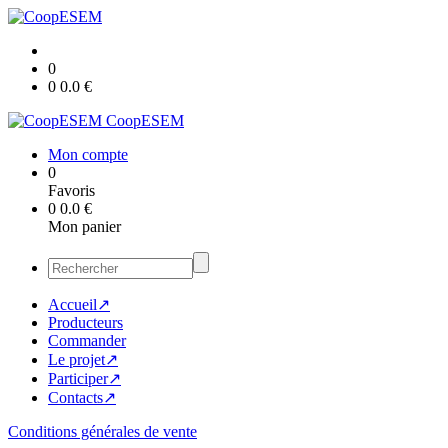
0
0
0.0
€
CoopESEM
Mon compte
0
Favoris
0
0.0
€
Mon panier
Accueil↗
Producteurs
Commander
Le projet↗
Participer↗
Contacts↗
Conditions générales de vente