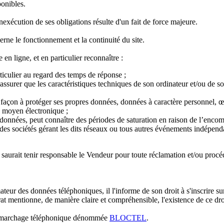
ponibles.
exécution de ses obligations résulte d'un fait de force majeure.
ne le fonctionnement et la continuité du site.
 en ligne, et en particulier reconnaître :
rticulier au regard des temps de réponse ;
'assurer que les caractéristiques techniques de son ordinateur et/ou de so
e façon à protéger ses propres données, données à caractère personnel, œ
re moyen électronique ;
de données, peut connaître des périodes de saturation en raison de l’enc
des sociétés gérant les dits réseaux ou tous autres événements indépend
 ne saurait tenir responsable le Vendeur pour toute réclamation et/ou procé
eur des données téléphoniques, il l'informe de son droit à s'inscrire su
ntrat mentionne, de manière claire et compréhensible, l'existence de ce d
u démarchage téléphonique dénommée
BLOCTEL
.