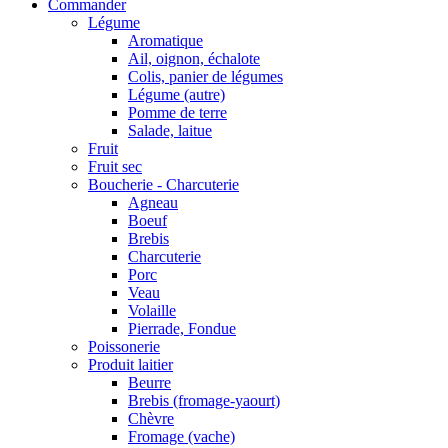
Commander
Légume
Aromatique
Ail, oignon, échalote
Colis, panier de légumes
Légume (autre)
Pomme de terre
Salade, laitue
Fruit
Fruit sec
Boucherie - Charcuterie
Agneau
Boeuf
Brebis
Charcuterie
Porc
Veau
Volaille
Pierrade, Fondue
Poissonerie
Produit laitier
Beurre
Brebis (fromage-yaourt)
Chèvre
Fromage (vache)