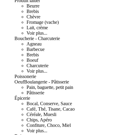
Produit laitier
Beurre
Brebis
Chèvre
Fromage (vache)
Lait, crème
Voir plus...
Boucherie - Charcuterie
Agneau
Barbecue
Brebis
Boeuf
Charcuterie
Voir plus...
Poissonerie
Oeuf
Boulangerie - Pâtisserie
Pain, baguette, petit pain
Pâtisserie
Épicerie
Bocal, Conserve, Sauce
Café, Thé, Tisane, Cacao
Céréale, Muesli
Chips, Apéro
Confiture, Choco, Miel
Voir plus...