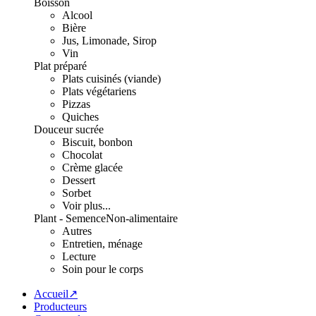
Boisson
Alcool
Bière
Jus, Limonade, Sirop
Vin
Plat préparé
Plats cuisinés (viande)
Plats végétariens
Pizzas
Quiches
Douceur sucrée
Biscuit, bonbon
Chocolat
Crème glacée
Dessert
Sorbet
Voir plus...
Plant - Semence
Non-alimentaire
Autres
Entretien, ménage
Lecture
Soin pour le corps
Accueil↗
Producteurs