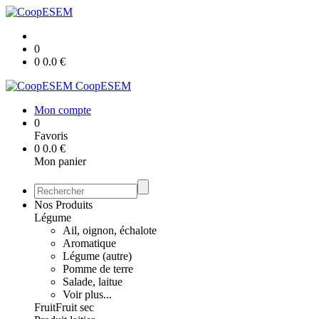
0
0
0.0
€
CoopESEM
Mon compte
0
Favoris
0
0.0
€
Mon panier
Nos Produits
Légume
Ail, oignon, échalote
Aromatique
Légume (autre)
Pomme de terre
Salade, laitue
Voir plus...
Fruit
Fruit sec