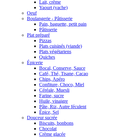
Lait, crème
Yaourt (vache)
Oeuf
Boulangerie - Pâtisserie
Pain, baguette, petit pain
Pâtisserie
Plat préparé
Pizzas
Plats cuisinés (viande)
Plats végétariens
Quiches
Épicerie
Bocal, Conserve, Sauce
Café, Thé, Tisane, Cacao
Chips, Apéro
Confiture, Choco, Miel
Céréale, Muesli
Farine, sucre
Huile, vinaigre
Pâte, Riz, Autre féculent
Épice, Sel
Douceur sucrée
Biscuits, bonbons
Chocolat
Crème glacée