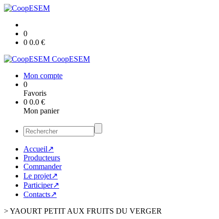
0
0
0.0
€
CoopESEM
Mon compte
0
Favoris
0
0.0
€
Mon panier
Accueil↗
Producteurs
Commander
Le projet↗
Participer↗
Contacts↗
>
YAOURT PETIT AUX FRUITS DU VERGER