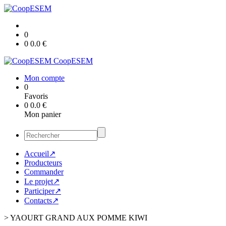
0
0
0.0
€
CoopESEM
Mon compte
0
Favoris
0
0.0
€
Mon panier
Accueil↗
Producteurs
Commander
Le projet↗
Participer↗
Contacts↗
>
YAOURT GRAND AUX POMME KIWI