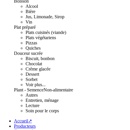
Boisson
Alcool
Bière
Jus, Limonade, Sirop
Vin
Plat préparé
Plats cuisinés (viande)
Plats végétariens
Pizzas
Quiches
Douceur sucrée
Biscuit, bonbon
Chocolat
Crème glacée
Dessert
Sorbet
Voir plus...
Plant - Semence
Non-alimentaire
Autres
Entretien, ménage
Lecture
Soin pour le corps
Accueil↗
Producteurs