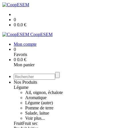
0
0
0.0
€
CoopESEM
Mon compte
0
Favoris
0
0.0
€
Mon panier
Nos Produits
Légume
Ail, oignon, échalote
Aromatique
Légume (autre)
Pomme de terre
Salade, laitue
Voir plus...
Fruit
Fruit sec