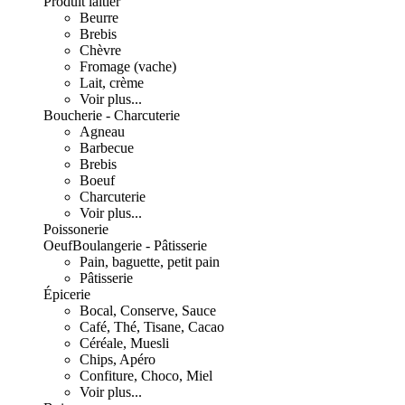
Produit laitier
Beurre
Brebis
Chèvre
Fromage (vache)
Lait, crème
Voir plus...
Boucherie - Charcuterie
Agneau
Barbecue
Brebis
Boeuf
Charcuterie
Voir plus...
Poissonerie
Oeuf
Boulangerie - Pâtisserie
Pain, baguette, petit pain
Pâtisserie
Épicerie
Bocal, Conserve, Sauce
Café, Thé, Tisane, Cacao
Céréale, Muesli
Chips, Apéro
Confiture, Choco, Miel
Voir plus...