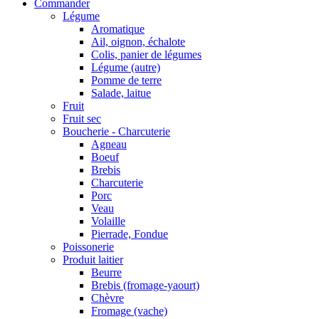
Commander
Légume
Aromatique
Ail, oignon, échalote
Colis, panier de légumes
Légume (autre)
Pomme de terre
Salade, laitue
Fruit
Fruit sec
Boucherie - Charcuterie
Agneau
Boeuf
Brebis
Charcuterie
Porc
Veau
Volaille
Pierrade, Fondue
Poissonerie
Produit laitier
Beurre
Brebis (fromage-yaourt)
Chèvre
Fromage (vache)