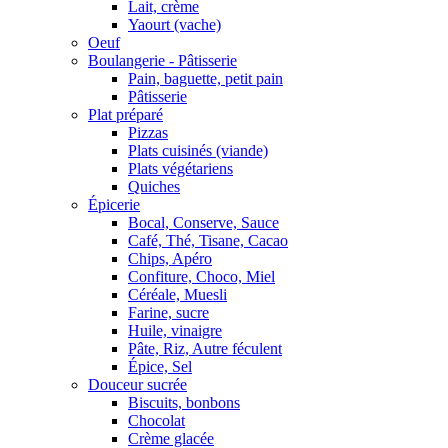
Lait, crème
Yaourt (vache)
Oeuf
Boulangerie - Pâtisserie
Pain, baguette, petit pain
Pâtisserie
Plat préparé
Pizzas
Plats cuisinés (viande)
Plats végétariens
Quiches
Épicerie
Bocal, Conserve, Sauce
Café, Thé, Tisane, Cacao
Chips, Apéro
Confiture, Choco, Miel
Céréale, Muesli
Farine, sucre
Huile, vinaigre
Pâte, Riz, Autre féculent
Épice, Sel
Douceur sucrée
Biscuits, bonbons
Chocolat
Crème glacée