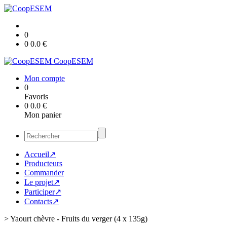
0
0
0.0
€
CoopESEM
Mon compte
0
Favoris
0
0.0
€
Mon panier
Accueil↗
Producteurs
Commander
Le projet↗
Participer↗
Contacts↗
>
Yaourt chèvre - Fruits du verger (4 x 135g)