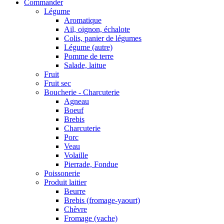
Commander
Légume
Aromatique
Ail, oignon, échalote
Colis, panier de légumes
Légume (autre)
Pomme de terre
Salade, laitue
Fruit
Fruit sec
Boucherie - Charcuterie
Agneau
Boeuf
Brebis
Charcuterie
Porc
Veau
Volaille
Pierrade, Fondue
Poissonerie
Produit laitier
Beurre
Brebis (fromage-yaourt)
Chèvre
Fromage (vache)