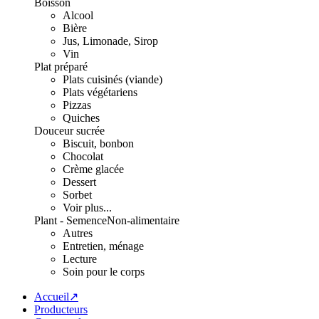
Boisson
Alcool
Bière
Jus, Limonade, Sirop
Vin
Plat préparé
Plats cuisinés (viande)
Plats végétariens
Pizzas
Quiches
Douceur sucrée
Biscuit, bonbon
Chocolat
Crème glacée
Dessert
Sorbet
Voir plus...
Plant - Semence
Non-alimentaire
Autres
Entretien, ménage
Lecture
Soin pour le corps
Accueil↗
Producteurs