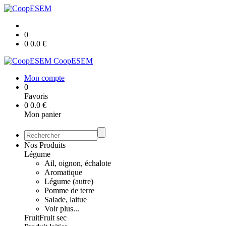
0
0
0.0
€
CoopESEM
Mon compte
0
Favoris
0
0.0
€
Mon panier
Nos Produits
Légume
Ail, oignon, échalote
Aromatique
Légume (autre)
Pomme de terre
Salade, laitue
Voir plus...
Fruit
Fruit sec