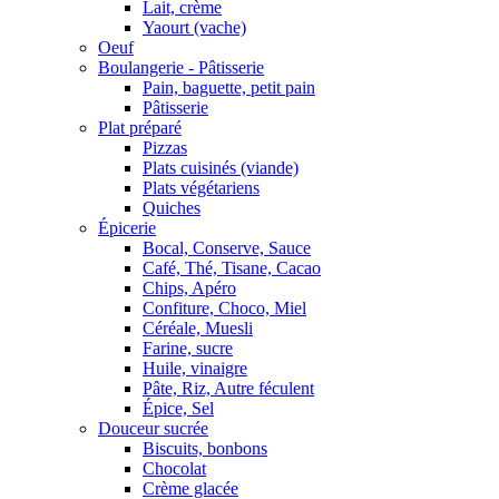
Lait, crème
Yaourt (vache)
Oeuf
Boulangerie - Pâtisserie
Pain, baguette, petit pain
Pâtisserie
Plat préparé
Pizzas
Plats cuisinés (viande)
Plats végétariens
Quiches
Épicerie
Bocal, Conserve, Sauce
Café, Thé, Tisane, Cacao
Chips, Apéro
Confiture, Choco, Miel
Céréale, Muesli
Farine, sucre
Huile, vinaigre
Pâte, Riz, Autre féculent
Épice, Sel
Douceur sucrée
Biscuits, bonbons
Chocolat
Crème glacée