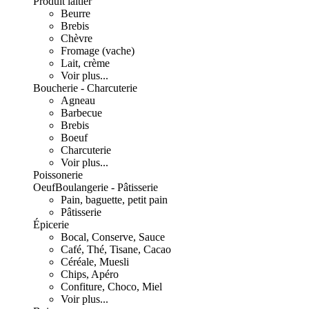
Produit laitier
Beurre
Brebis
Chèvre
Fromage (vache)
Lait, crème
Voir plus...
Boucherie - Charcuterie
Agneau
Barbecue
Brebis
Boeuf
Charcuterie
Voir plus...
Poissonerie
Oeuf
Boulangerie - Pâtisserie
Pain, baguette, petit pain
Pâtisserie
Épicerie
Bocal, Conserve, Sauce
Café, Thé, Tisane, Cacao
Céréale, Muesli
Chips, Apéro
Confiture, Choco, Miel
Voir plus...