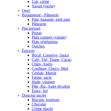
Lait, crème
Yaourt (vache)
Oeuf
Boulangerie - Pâtisserie
Pain, baguette, petit pain
Pâtisserie
Plat préparé
Pizzas
Plats cuisinés (viande)
Plats végétariens
Quiches
Épicerie
Bocal, Conserve, Sauce
Café, Thé, Tisane, Cacao
Chips, Apéro
Confiture, Choco, Miel
Céréale, Muesli
Farine, sucre
Huile, vinaigre
Pâte, Riz, Autre féculent
Épice, Sel
Douceur sucrée
Biscuits, bonbons
Chocolat
Crème glacée