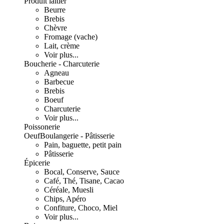
Produit laitier
Beurre
Brebis
Chèvre
Fromage (vache)
Lait, crème
Voir plus...
Boucherie - Charcuterie
Agneau
Barbecue
Brebis
Boeuf
Charcuterie
Voir plus...
Poissonerie
Oeuf
Boulangerie - Pâtisserie
Pain, baguette, petit pain
Pâtisserie
Épicerie
Bocal, Conserve, Sauce
Café, Thé, Tisane, Cacao
Céréale, Muesli
Chips, Apéro
Confiture, Choco, Miel
Voir plus...