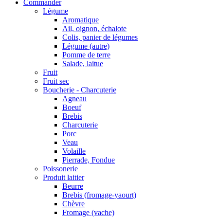
Commander
Légume
Aromatique
Ail, oignon, échalote
Colis, panier de légumes
Légume (autre)
Pomme de terre
Salade, laitue
Fruit
Fruit sec
Boucherie - Charcuterie
Agneau
Boeuf
Brebis
Charcuterie
Porc
Veau
Volaille
Pierrade, Fondue
Poissonerie
Produit laitier
Beurre
Brebis (fromage-yaourt)
Chèvre
Fromage (vache)