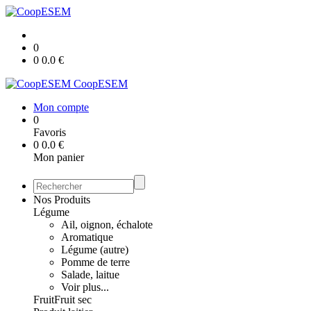
0
0
0.0
€
CoopESEM
Mon compte
0
Favoris
0
0.0
€
Mon panier
Nos Produits
Légume
Ail, oignon, échalote
Aromatique
Légume (autre)
Pomme de terre
Salade, laitue
Voir plus...
Fruit
Fruit sec