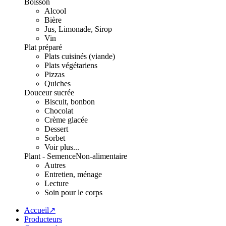
Boisson
Alcool
Bière
Jus, Limonade, Sirop
Vin
Plat préparé
Plats cuisinés (viande)
Plats végétariens
Pizzas
Quiches
Douceur sucrée
Biscuit, bonbon
Chocolat
Crème glacée
Dessert
Sorbet
Voir plus...
Plant - Semence
Non-alimentaire
Autres
Entretien, ménage
Lecture
Soin pour le corps
Accueil↗
Producteurs