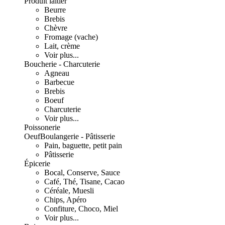
Produit laitier
Beurre
Brebis
Chèvre
Fromage (vache)
Lait, crème
Voir plus...
Boucherie - Charcuterie
Agneau
Barbecue
Brebis
Boeuf
Charcuterie
Voir plus...
Poissonerie
Oeuf
Boulangerie - Pâtisserie
Pain, baguette, petit pain
Pâtisserie
Épicerie
Bocal, Conserve, Sauce
Café, Thé, Tisane, Cacao
Céréale, Muesli
Chips, Apéro
Confiture, Choco, Miel
Voir plus...