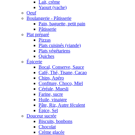
Lait, crème
Yaourt (vache)
Oeuf
Boulangerie - Pâtisserie
Pain, baguette, petit pain
Pâtisserie
Plat préparé
Pizzas
Plats cuisinés (viande)
Plats végétariens
Quiches
Épicerie
Bocal, Conserve, Sauce
Café, Thé, Tisane, Cacao
Chips, Apéro
Confiture, Choco, Miel
Céréale, Muesli
Farine, sucre
Huile, vinaigre
Pâte, Riz, Autre féculent
Épice, Sel
Douceur sucrée
Biscuits, bonbons
Chocolat
Crème glacée