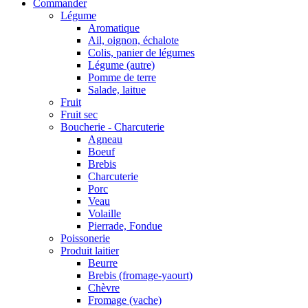
Commander
Légume
Aromatique
Ail, oignon, échalote
Colis, panier de légumes
Légume (autre)
Pomme de terre
Salade, laitue
Fruit
Fruit sec
Boucherie - Charcuterie
Agneau
Boeuf
Brebis
Charcuterie
Porc
Veau
Volaille
Pierrade, Fondue
Poissonerie
Produit laitier
Beurre
Brebis (fromage-yaourt)
Chèvre
Fromage (vache)