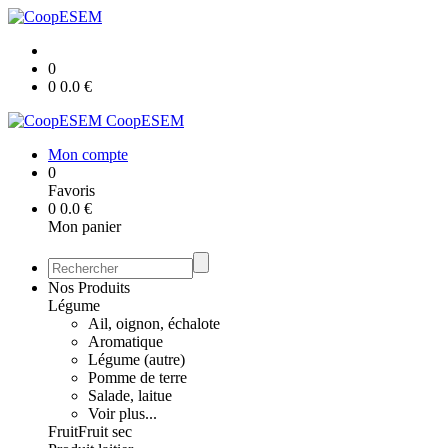
0
0
0.0
€
CoopESEM
Mon compte
0
Favoris
0
0.0
€
Mon panier
Nos Produits
Légume
Ail, oignon, échalote
Aromatique
Légume (autre)
Pomme de terre
Salade, laitue
Voir plus...
Fruit
Fruit sec