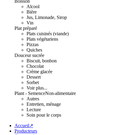
Boisson
Alcool
Bière
Jus, Limonade, Sirop
Vin
Plat préparé
Plats cuisinés (viande)
Plats végétariens
Pizzas
Quiches
Douceur sucrée
Biscuit, bonbon
Chocolat
Crème glacée
Dessert
Sorbet
Voir plus...
Plant - Semence
Non-alimentaire
Autres
Entretien, ménage
Lecture
Soin pour le corps
Accueil↗
Producteurs