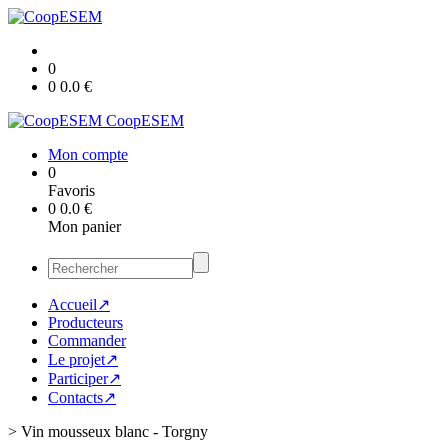
0
0
0.0
€
CoopESEM
Mon compte
0
Favoris
0
0.0
€
Mon panier
Accueil↗
Producteurs
Commander
Le projet↗
Participer↗
Contacts↗
>
Vin mousseux blanc - Torgny