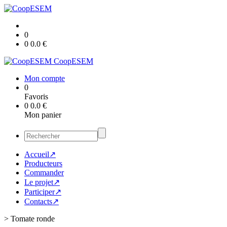
0
0
0.0
€
CoopESEM
Mon compte
0
Favoris
0
0.0
€
Mon panier
Accueil↗
Producteurs
Commander
Le projet↗
Participer↗
Contacts↗
>
Tomate ronde