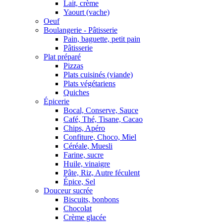
Lait, crème
Yaourt (vache)
Oeuf
Boulangerie - Pâtisserie
Pain, baguette, petit pain
Pâtisserie
Plat préparé
Pizzas
Plats cuisinés (viande)
Plats végétariens
Quiches
Épicerie
Bocal, Conserve, Sauce
Café, Thé, Tisane, Cacao
Chips, Apéro
Confiture, Choco, Miel
Céréale, Muesli
Farine, sucre
Huile, vinaigre
Pâte, Riz, Autre féculent
Épice, Sel
Douceur sucrée
Biscuits, bonbons
Chocolat
Crème glacée