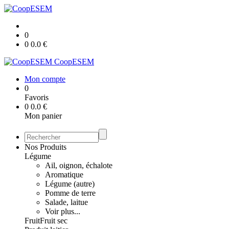
0
0
0.0
€
CoopESEM
Mon compte
0
Favoris
0
0.0
€
Mon panier
Nos Produits
Légume
Ail, oignon, échalote
Aromatique
Légume (autre)
Pomme de terre
Salade, laitue
Voir plus...
Fruit
Fruit sec