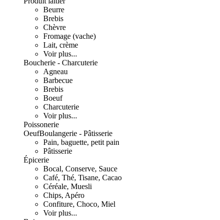
Produit laitier
Beurre
Brebis
Chèvre
Fromage (vache)
Lait, crème
Voir plus...
Boucherie - Charcuterie
Agneau
Barbecue
Brebis
Boeuf
Charcuterie
Voir plus...
Poissonerie
Oeuf
Boulangerie - Pâtisserie
Pain, baguette, petit pain
Pâtisserie
Épicerie
Bocal, Conserve, Sauce
Café, Thé, Tisane, Cacao
Céréale, Muesli
Chips, Apéro
Confiture, Choco, Miel
Voir plus...