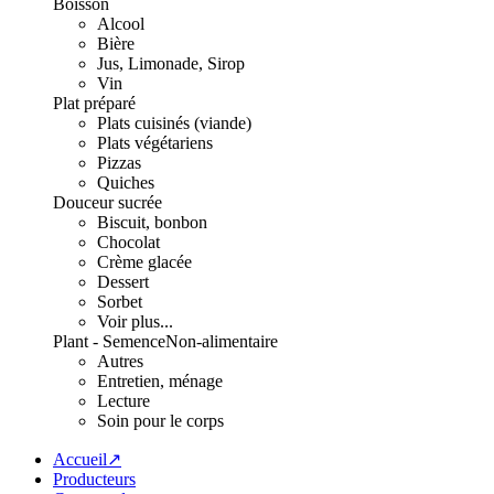
Boisson
Alcool
Bière
Jus, Limonade, Sirop
Vin
Plat préparé
Plats cuisinés (viande)
Plats végétariens
Pizzas
Quiches
Douceur sucrée
Biscuit, bonbon
Chocolat
Crème glacée
Dessert
Sorbet
Voir plus...
Plant - Semence
Non-alimentaire
Autres
Entretien, ménage
Lecture
Soin pour le corps
Accueil↗
Producteurs