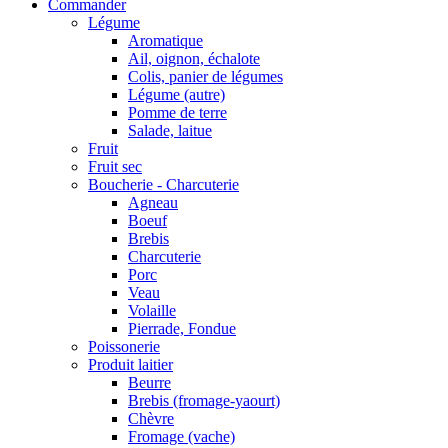
Commander
Légume
Aromatique
Ail, oignon, échalote
Colis, panier de légumes
Légume (autre)
Pomme de terre
Salade, laitue
Fruit
Fruit sec
Boucherie - Charcuterie
Agneau
Boeuf
Brebis
Charcuterie
Porc
Veau
Volaille
Pierrade, Fondue
Poissonerie
Produit laitier
Beurre
Brebis (fromage-yaourt)
Chèvre
Fromage (vache)