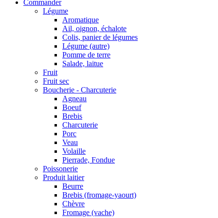
Commander
Légume
Aromatique
Ail, oignon, échalote
Colis, panier de légumes
Légume (autre)
Pomme de terre
Salade, laitue
Fruit
Fruit sec
Boucherie - Charcuterie
Agneau
Boeuf
Brebis
Charcuterie
Porc
Veau
Volaille
Pierrade, Fondue
Poissonerie
Produit laitier
Beurre
Brebis (fromage-yaourt)
Chèvre
Fromage (vache)