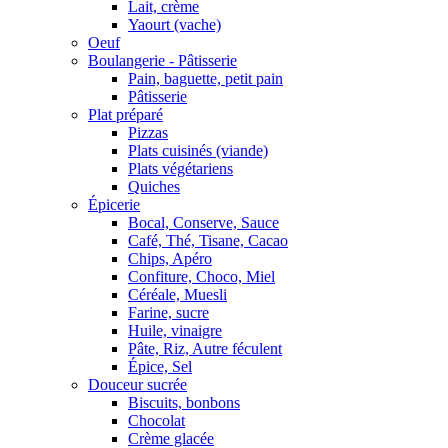
Lait, crème
Yaourt (vache)
Oeuf
Boulangerie - Pâtisserie
Pain, baguette, petit pain
Pâtisserie
Plat préparé
Pizzas
Plats cuisinés (viande)
Plats végétariens
Quiches
Épicerie
Bocal, Conserve, Sauce
Café, Thé, Tisane, Cacao
Chips, Apéro
Confiture, Choco, Miel
Céréale, Muesli
Farine, sucre
Huile, vinaigre
Pâte, Riz, Autre féculent
Épice, Sel
Douceur sucrée
Biscuits, bonbons
Chocolat
Crème glacée