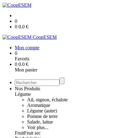
0
0
0.0
€
CoopESEM
Mon compte
0
Favoris
0
0.0
€
Mon panier
Nos Produits
Légume
Ail, oignon, échalote
Aromatique
Légume (autre)
Pomme de terre
Salade, laitue
Voir plus...
Fruit
Fruit sec