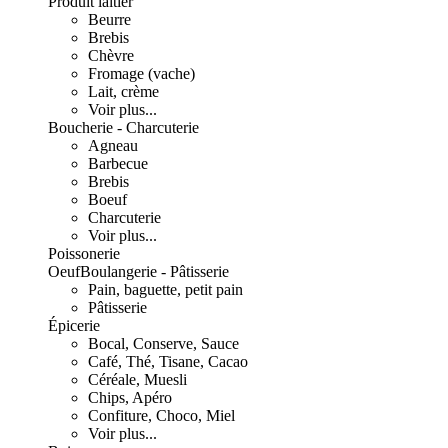
Produit laitier
Beurre
Brebis
Chèvre
Fromage (vache)
Lait, crème
Voir plus...
Boucherie - Charcuterie
Agneau
Barbecue
Brebis
Boeuf
Charcuterie
Voir plus...
Poissonerie
Oeuf
Boulangerie - Pâtisserie
Pain, baguette, petit pain
Pâtisserie
Épicerie
Bocal, Conserve, Sauce
Café, Thé, Tisane, Cacao
Céréale, Muesli
Chips, Apéro
Confiture, Choco, Miel
Voir plus...