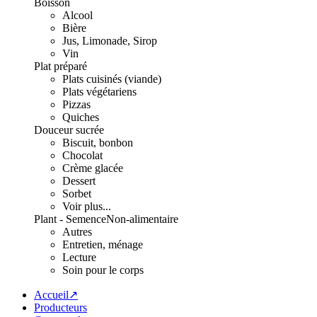
Boisson
Alcool
Bière
Jus, Limonade, Sirop
Vin
Plat préparé
Plats cuisinés (viande)
Plats végétariens
Pizzas
Quiches
Douceur sucrée
Biscuit, bonbon
Chocolat
Crème glacée
Dessert
Sorbet
Voir plus...
Plant - Semence
Non-alimentaire
Autres
Entretien, ménage
Lecture
Soin pour le corps
Accueil↗
Producteurs