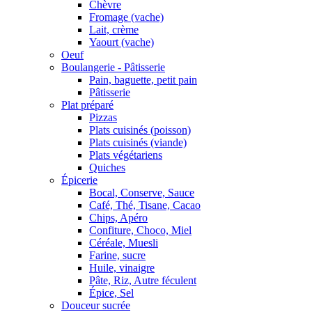
Chèvre
Fromage (vache)
Lait, crème
Yaourt (vache)
Oeuf
Boulangerie - Pâtisserie
Pain, baguette, petit pain
Pâtisserie
Plat préparé
Pizzas
Plats cuisinés (poisson)
Plats cuisinés (viande)
Plats végétariens
Quiches
Épicerie
Bocal, Conserve, Sauce
Café, Thé, Tisane, Cacao
Chips, Apéro
Confiture, Choco, Miel
Céréale, Muesli
Farine, sucre
Huile, vinaigre
Pâte, Riz, Autre féculent
Épice, Sel
Douceur sucrée