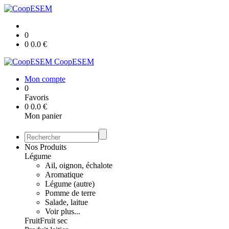
0
0
0.0
€
CoopESEM
Mon compte
0
Favoris
0
0.0
€
Mon panier
Nos Produits
Légume
Ail, oignon, échalote
Aromatique
Légume (autre)
Pomme de terre
Salade, laitue
Voir plus...
Fruit
Fruit sec