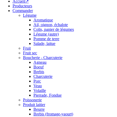
Accueil↗
Producteurs
Commander
Légume
Aromatique
Ail, oignon, échalote
Colis, panier de légumes
Légume (autre)
Pomme de terre
Salade, laitue
Fruit
Fruit sec
Boucherie - Charcuterie
Agneau
Boeuf
Brebis
Charcuterie
Porc
Veau
Volaille
Pierrade, Fondue
Poissonerie
Produit laitier
Beurre
Brebis (fromage-yaourt)