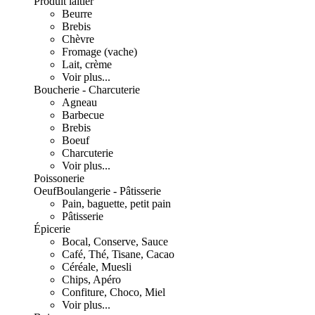
Produit laitier
Beurre
Brebis
Chèvre
Fromage (vache)
Lait, crème
Voir plus...
Boucherie - Charcuterie
Agneau
Barbecue
Brebis
Boeuf
Charcuterie
Voir plus...
Poissonerie
Oeuf
Boulangerie - Pâtisserie
Pain, baguette, petit pain
Pâtisserie
Épicerie
Bocal, Conserve, Sauce
Café, Thé, Tisane, Cacao
Céréale, Muesli
Chips, Apéro
Confiture, Choco, Miel
Voir plus...