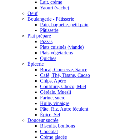
Lait, crème
Yaourt (vache)
Oeuf
Boulangerie - Pâtisserie
Pain, baguette, petit pain
Pâtisserie
Plat préparé
Pizzas
Plats cuisinés (viande)
Plats végétariens
Quiches
Épicerie
Bocal, Conserve, Sauce
Café, Thé, Tisane, Cacao
Chips, Apéro
Confiture, Choco, Miel
Céréale, Muesli
Farine, sucre
Huile, vinaigre
Pâte, Riz, Autre féculent
Épice, Sel
Douceur sucrée
Biscuits, bonbons
Chocolat
Crème glacée