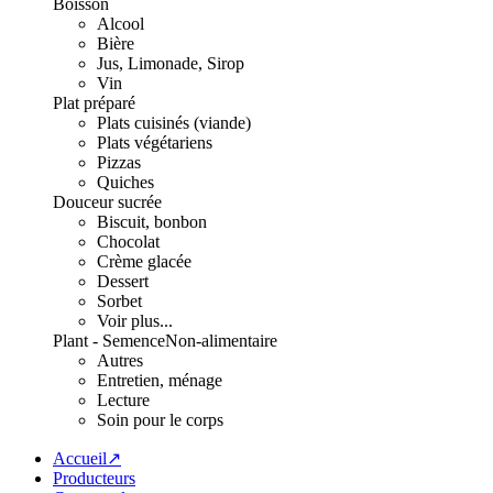
Boisson
Alcool
Bière
Jus, Limonade, Sirop
Vin
Plat préparé
Plats cuisinés (viande)
Plats végétariens
Pizzas
Quiches
Douceur sucrée
Biscuit, bonbon
Chocolat
Crème glacée
Dessert
Sorbet
Voir plus...
Plant - Semence
Non-alimentaire
Autres
Entretien, ménage
Lecture
Soin pour le corps
Accueil↗
Producteurs