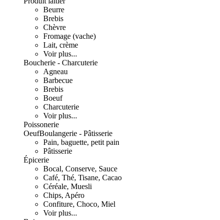
Produit laitier
Beurre
Brebis
Chèvre
Fromage (vache)
Lait, crème
Voir plus...
Boucherie - Charcuterie
Agneau
Barbecue
Brebis
Boeuf
Charcuterie
Voir plus...
Poissonerie
Oeuf
Boulangerie - Pâtisserie
Pain, baguette, petit pain
Pâtisserie
Épicerie
Bocal, Conserve, Sauce
Café, Thé, Tisane, Cacao
Céréale, Muesli
Chips, Apéro
Confiture, Choco, Miel
Voir plus...