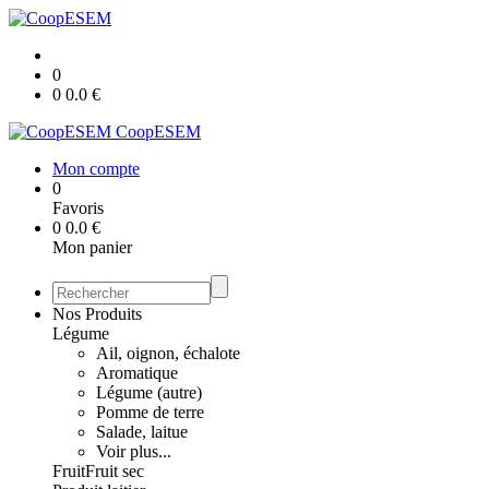
0
0
0.0
€
CoopESEM
Mon compte
0
Favoris
0
0.0
€
Mon panier
Nos Produits
Légume
Ail, oignon, échalote
Aromatique
Légume (autre)
Pomme de terre
Salade, laitue
Voir plus...
Fruit
Fruit sec