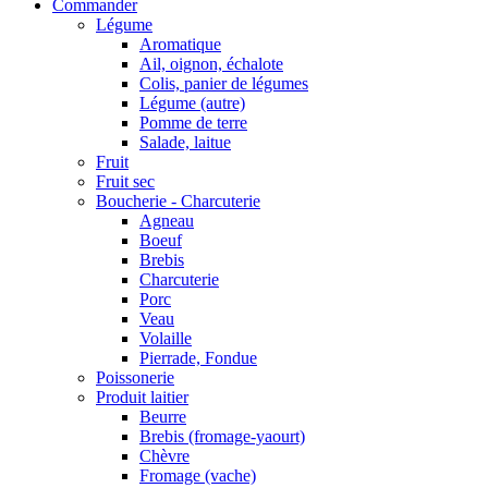
Commander
Légume
Aromatique
Ail, oignon, échalote
Colis, panier de légumes
Légume (autre)
Pomme de terre
Salade, laitue
Fruit
Fruit sec
Boucherie - Charcuterie
Agneau
Boeuf
Brebis
Charcuterie
Porc
Veau
Volaille
Pierrade, Fondue
Poissonerie
Produit laitier
Beurre
Brebis (fromage-yaourt)
Chèvre
Fromage (vache)