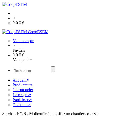
0
0
0.0
€
CoopESEM
Mon compte
0
Favoris
0
0.0
€
Mon panier
Accueil↗
Producteurs
Commander
Le projet↗
Participer↗
Contacts↗
>
Tchak N°26 - Malbouffe à l'hopital: un chantier colossal