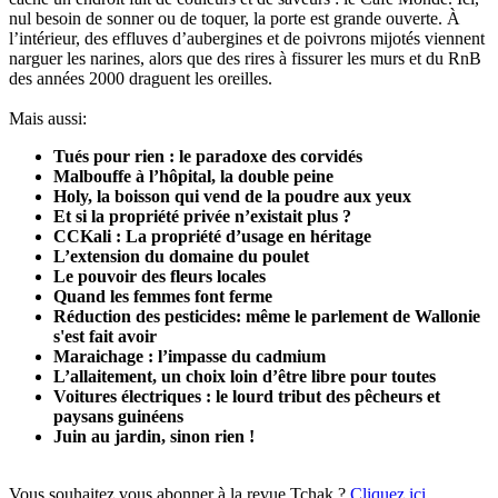
nul besoin de sonner ou de toquer, la porte est grande ouverte. À
l’intérieur, des effluves d’aubergines et de poivrons mijotés viennent
narguer les narines, alors que des rires à fissurer les murs et du RnB
des années 2000 draguent les oreilles.
Mais aussi:
Tués pour rien : le paradoxe des corvidés
Malbouffe à l’hôpital, la double peine
Holy, la boisson qui vend de la poudre aux yeux
Et si la propriété privée n’existait plus ?
CCKali : La propriété d’usage en héritage
L’extension du domaine du poulet
Le pouvoir des fleurs locales
Quand les femmes font ferme
Réduction des pesticides: même le parlement de Wallonie
s'est fait avoir
Maraichage : l’impasse du cadmium
L’allaitement, un choix loin d’être libre pour toutes
Voitures électriques : le lourd tribut des pêcheurs et
paysans guinéens
Juin au jardin, sinon rien !
Vous souhaitez vous abonner à la revue Tchak ?
Cliquez ici
.